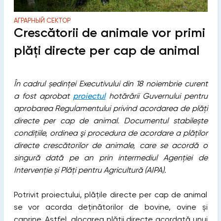
АГРАРНЫЙ СЕКТОР
Crescătorii de animale vor primi
plăți directe per cap de animal
În cadrul ședinței Executivului din 18 noiembrie curent
a fost aprobat
proiectul
hotărârii Guvernului pentru
aprobarea Regulamentului privind acordarea de plăți
directe per cap de animal. Documentul stabilește
condiţiile, ordinea şi procedura de acordare a plăților
directe crescătorilor de animale, care se acordă o
singură dată pe an prin intermediul Agenției de
Intervenție și Plăți pentru Agricultură (AIPA).
Potrivit proiectului, plățile directe per cap de animal
se vor acorda deținătorilor de bovine, ovine și
caprine. Astfel, alocarea plății directe acordată unui