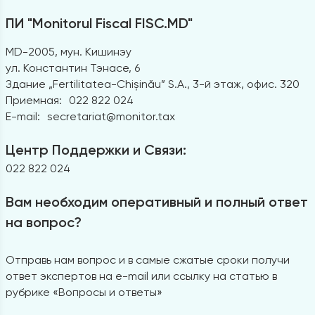
ПИ "Monitorul Fiscal FISC.MD"
MD-2005, мун. Кишинэу
ул. Константин Тэнасе, 6
Здание „Fertilitatea-Chișinău” S.A., 3-й этаж, офис. 320
Приемная:
022 822 024
E-mail:
secretariat@monitor.tax
Центр Поддержки и Связи:
022 822 024
Вам необходим оперативный и полный ответ
на вопрос?
Отправь нам вопрос и в самые сжатые сроки получи
ответ экспертов на e-mail или ссылку на статью в
рубрике «Вопросы и ответы»