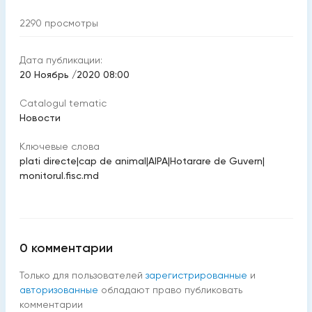
2290
просмотры
Дата публикации:
20 Ноябрь /2020 08:00
Catalogul tematic
Новости
Ключевые слова
plati directe
|
cap de animal
|
AIPA
|
Hotarare de Guvern
|
monitorul.fisc.md
0
комментарии
Только для пользователей
зарегистрированные
и
авторизованные
обладают право публиковать
комментарии