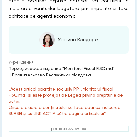
efecte pozitive expuse anterior, va contribui la
majorarea veniturilor bugetare prin impozite și taxe
achitate de agenți economici.
Марина Кэлдаре
Учреждения:
Периодическое издание "Monitorul Fiscal FISC.md"
|
Правительство Республики Молдова
„Acest articol aparține exclusiv P.P. „Monitorul fiscal
FISC.md” și este protejat de Legea privind drepturile de
autor.
Orice preluare a conținutului se face doar cu indicarea
SURSEI și cu LINK ACTIV către pagina articolului”.
реклама 320x50 px