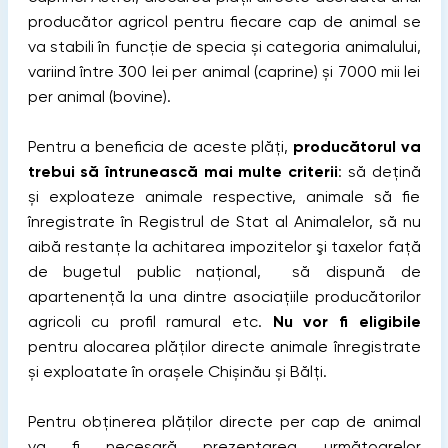
producător agricol pentru fiecare cap de animal se
va stabili în funcţie de specia și categoria animalului,
variind între 300 lei per animal (caprine) și 7000 mii lei
per animal (bovine).
Pentru a beneficia de aceste plăți,
producătorul va
trebui să întrunească mai multe criterii
: să dețină
și exploateze animale respective, animale să fie
înregistrate în Registrul de Stat al Animalelor, să nu
aibă restanţe la achitarea impozitelor şi taxelor faţă
de bugetul public naţional, să dispună de
apartenență la una dintre asociațiile producătorilor
agricoli cu profil ramural etc.
Nu vor fi eligibile
pentru alocarea plăților directe animale înregistrate
și exploatate în orașele Chișinău și Bălți.
Pentru obţinerea plăților directe per cap de animal
va fi necesară prezentarea următoarelor