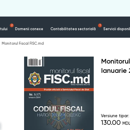
2
1
tului
Domenii conexe
Contabilitatea sectorială
Servicii disponi
Monitorul Fiscal FISC.md
Monitorul
Ianuarie
Versiune tipar:
130.00
MD