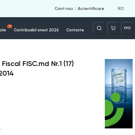
RO
Cont nou
Autentificare
Căutare
10
bile
Contribuabil onest 2026
Contacte
 Fiscal FISC.md
Nr.
1 (17)
2014
L