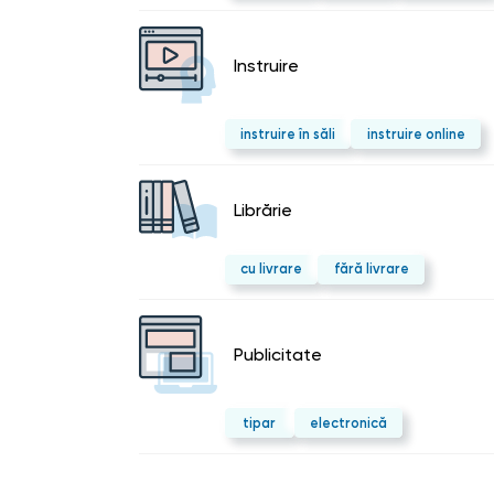
Instruire
instruire în săli
instruire online
Librărie
cu livrare
fără livrare
Publicitate
tipar
electronică