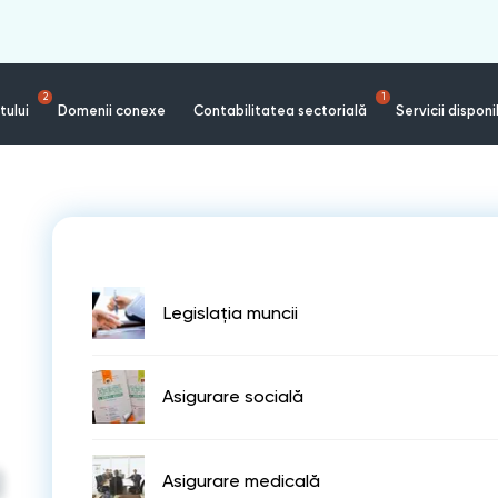
2
1
tului
Domenii conexe
Contabilitatea sectorială
Servicii disponi
Legislația muncii
Asigurare socială
Asigurare medicală