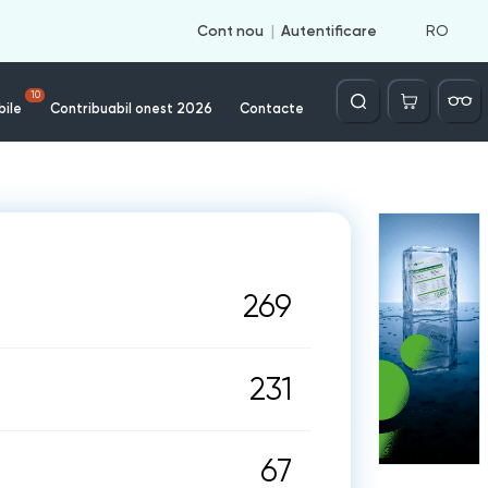
RO
Cont nou
Autentificare
Căutare
10
bile
Contribuabil onest 2026
Contacte
269
231
67