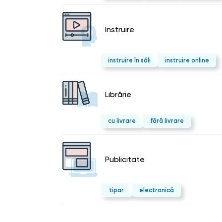
Instruire
instruire în săli
instruire online
Librărie
cu livrare
fără livrare
Publicitate
tipar
electronică