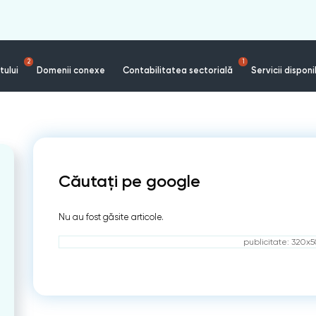
2
1
tului
Domenii conexe
Contabilitatea sectorială
Servicii disponi
Căutați pe google
Nu au fost găsite articole.
publicitate: 320x