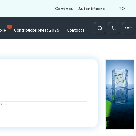
RO
Cont nou
Autentificare
Căutare
10
bile
Contribuabil onest 2026
Contacte
50 px