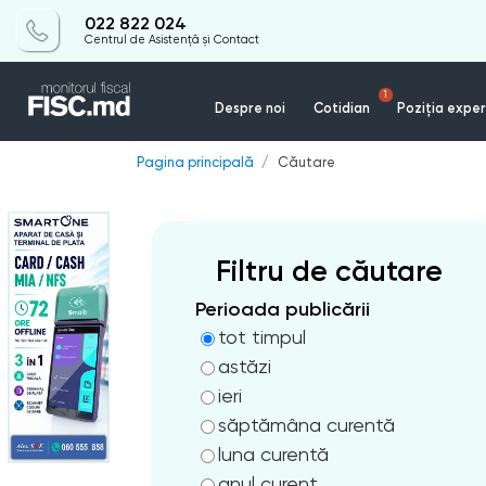
022 822 024
Centrul de Asistență și Contact
1
Despre noi
Cotidian
Poziția exper
Pagina principală
Căutare
Filtru de căutare
Perioada publicării
tot timpul
astăzi
ieri
săptămâna curentă
luna curentă
anul curent