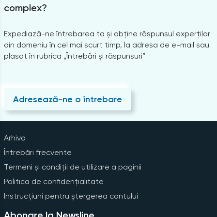
complex?
Expediază-ne întrebarea ta și obține răspunsul experților
din domeniu în cel mai scurt timp, la adresa de e-mail sau
plasat în rubrica „Întrebări și răspunsuri”
Adresează-ne o întrebare
Arhiva
Întrebări frecvente
Termeni și condiții de utilizare a paginii
Politica de confidențialitate
Instrucțiuni pentru ștergerea contului
Abonare la Newsline