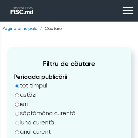
Pagina principală
Căutare
Filtru de căutare
Perioada publicării
tot timpul
astăzi
ieri
săptămâna curentă
luna curentă
anul curent