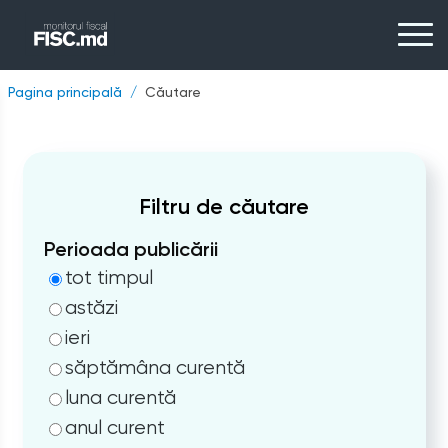
Pagina principală
Căutare
Filtru de căutare
Perioada publicării
tot timpul
astăzi
ieri
săptămâna curentă
luna curentă
anul curent