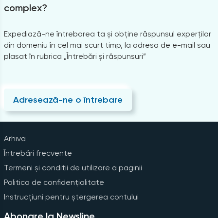
complex?
Expediază-ne întrebarea ta și obține răspunsul experților
din domeniu în cel mai scurt timp, la adresa de e-mail sau
plasat în rubrica „Întrebări și răspunsuri”
Adresează-ne o întrebare
Arhiva
Întrebări frecvente
Termeni și condiții de utilizare a paginii
Politica de confidențialitate
Instrucțiuni pentru ștergerea contului
Abonare la Newsline