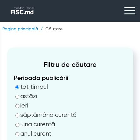
Pagina principală
Căutare
Filtru de căutare
Perioada publicării
tot timpul
astăzi
ieri
săptămâna curentă
luna curentă
anul curent