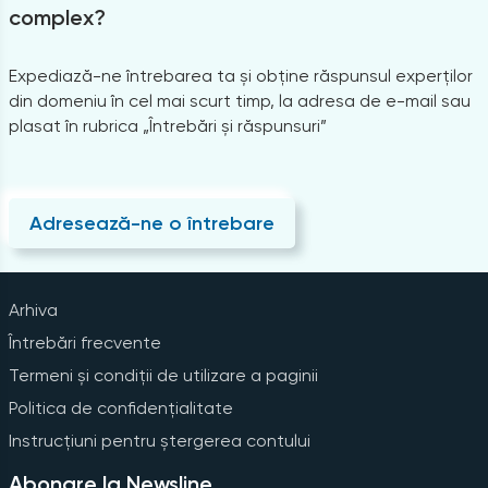
complex?
Expediază-ne întrebarea ta și obține răspunsul experților
din domeniu în cel mai scurt timp, la adresa de e-mail sau
plasat în rubrica „Întrebări și răspunsuri”
Adresează-ne o întrebare
Arhiva
Întrebări frecvente
Termeni și condiții de utilizare a paginii
Politica de confidențialitate
Instrucțiuni pentru ștergerea contului
Abonare la Newsline