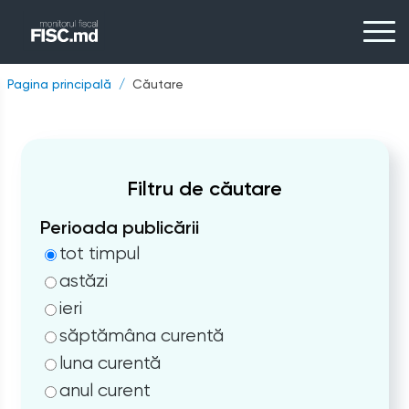
Pagina principală
Căutare
Filtru de căutare
Perioada publicării
tot timpul
astăzi
ieri
săptămâna curentă
luna curentă
anul curent