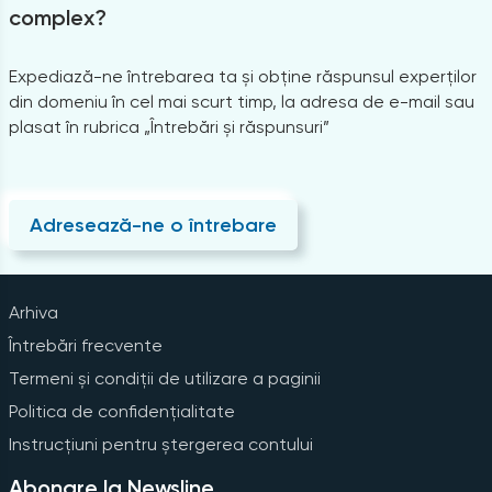
complex?
Expediază-ne întrebarea ta și obține răspunsul experților
din domeniu în cel mai scurt timp, la adresa de e-mail sau
plasat în rubrica „Întrebări și răspunsuri”
Adresează-ne o întrebare
Arhiva
Întrebări frecvente
Termeni și condiții de utilizare a paginii
Politica de confidențialitate
Instrucțiuni pentru ștergerea contului
Abonare la Newsline