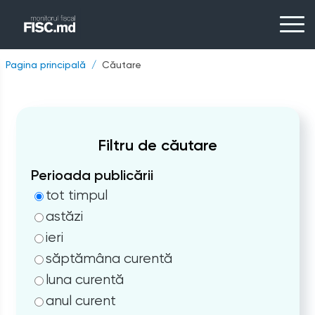
Pagina principală
Căutare
Filtru de căutare
Perioada publicării
tot timpul
astăzi
ieri
săptămâna curentă
luna curentă
anul curent