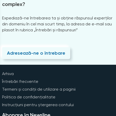
complex?
Expediază-ne întrebarea ta și obține răspunsul experților
din domeniu în cel mai scurt timp, la adresa de e-mail sau
plasat în rubrica „Întrebări și răspunsuri”
Adresează-ne o întrebare
Arhiva
Întrebări frecvente
Termeni și condiții de utilizare a paginii
Politica de confidențialitate
Instrucțiuni pentru ștergerea contului
Abonare la Newsline