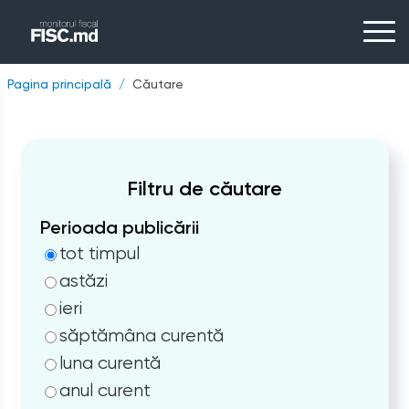
Pagina principală
Căutare
Filtru de căutare
Perioada publicării
tot timpul
astăzi
ieri
săptămâna curentă
luna curentă
anul curent