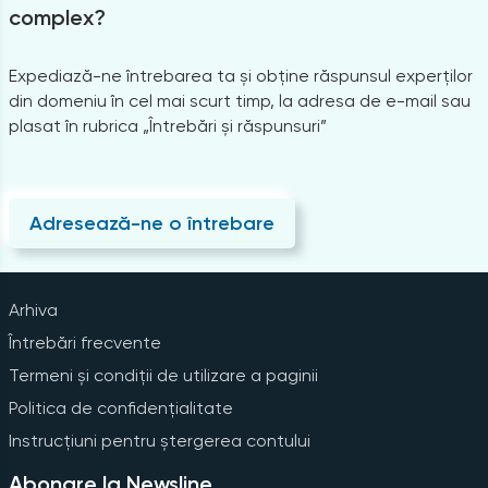
complex?
Expediază-ne întrebarea ta și obține răspunsul experților
din domeniu în cel mai scurt timp, la adresa de e-mail sau
plasat în rubrica „Întrebări și răspunsuri”
Adresează-ne o întrebare
Arhiva
Întrebări frecvente
Termeni și condiții de utilizare a paginii
Politica de confidențialitate
Instrucțiuni pentru ștergerea contului
Abonare la Newsline