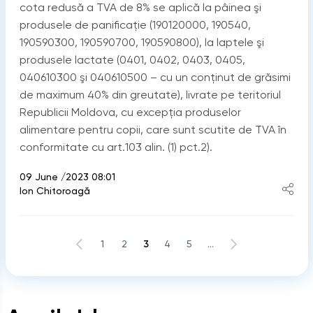
cota redusă a TVA de 8% se aplică la pâinea şi
produsele de panificaţie (190120000, 190540,
190590300, 190590700, 190590800), la laptele şi
produsele lactate (0401, 0402, 0403, 0405,
040610300 şi 040610500 – cu un conţinut de grăsimi
de maximum 40% din greutate), livrate pe teritoriul
Republicii Moldova, cu excepţia produselor
alimentare pentru copii, care sunt scutite de TVA în
conformitate cu art.103 alin. (1) pct.2).
09 June /2023 08:01
Ion Chitoroagă
1
2
3
4
5
...