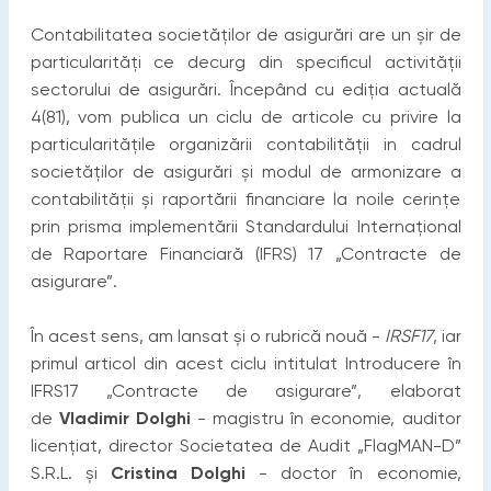
Contabilitatea societăților de asigurări are un șir de
particularități ce decurg din specificul activității
sectorului de asigurări. Începând cu ediția actuală
4(81), vom publica un ciclu de articole cu privire la
particularitățile organizării contabilității in cadrul
societăților de asigurări și modul de armonizare a
contabilității și raportării financiare la noile cerințe
prin prisma implementării Standardului Internațional
de Raportare Financiară (IFRS) 17 „Contracte de
asigurare”.
În acest sens, am lansat și o rubrică nouă -
IRSF17
, iar
primul articol din acest ciclu intitulat Introducere în
IFRS17 „Contracte de asigurare”, elaborat
de
Vladimir Dolghi
- magistru în economie, auditor
licențiat, director Societatea de Audit „FlagMAN-D”
S.R.L. și
Cristina Dolghi
- doctor în economie,