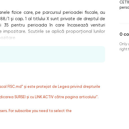
CET1
perso
anele fizice care, pe parcursul perioadei fiscale, au
8/1 şi cap. 1 al titlului X sunt private de dreptul de
 şi 35 pentru perioada în care încasează venituri
impozitare. Scutirile se aplică proporţional lunilor
0
c
pozitare
Only 
right
fiscal FISC.md” și este protejat de Legea privind drepturile
dicarea SURSEI și cu LINK ACTIV către pagina articolului”.
users. For subscribe you need to select the