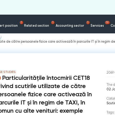
1
1
1
10
rt position
Related section
Accounting sector
Services
Co
lizate de către persoanele fizice care activează în parcurile IT și în regim d
E STUDIES
2069
Particularitățile întocmirii CET18
ivind scutirile utilizate de către
The d
02 J
ersoanele fizice care activează în
Catal
rcurile IT și în regim de TAXI, în
Scuti
omun cu alte venituri: exemple
Tags: