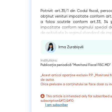
Potrivit art.35/1 din Codul fiscal, perso
obţinut venituri impozitate conform art.8
a folosi scutirile conform art.33, 34
impozitate conform regimului special de 
de activitate în regimul standard de im
Irma Zurabișvili
Institutions:
Publicaţia periodică "Monitorul Fiscal FISC.MD"
„Acest articol aparține exclusiv P.P. „Monitorul 
de autor.
Orice preluare a conținutului se face doar cu in
This article is intended only for subscribed 
subscription&#13;&#10;
I am subscriber