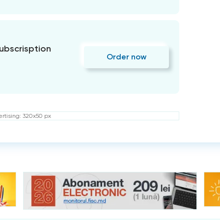
subscrisption
Order now
rtising: 320x50 px