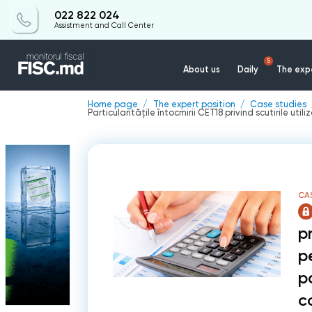
022 822 024
Assistment and Call Center
5
About us
Daily
The expe
Home page
The expert position
Case studies
Particularitățile întocmirii CET18 privind scutirile uti
CAS
pr
p
pa
c