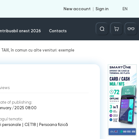
EN
New account
Sign in
Căutare
ntribuabil onest 2026
Contacts
e TAXI, în comun cu alte venituri: exemple
views
ate of publishing:
anuary /2025 08:00
ogul tematic
ri personale
|
CET18
|
Persoana fizică