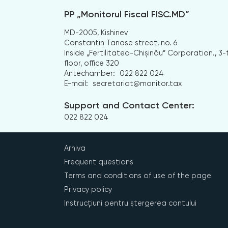
PP „Monitorul Fiscal FISC.MD”
MD-2005, Kishinev
Constantin Tanase street, no. 6
Inside „Fertilitatea-Chișinău” Corporation., 3-
floor, office 320
Antechamber:
022 822 024
E-mail:
secretariat@monitor.tax
Support and Contact Center:
022 822 024
Arhiva
Frequent questions
Terms and conditions of use of the page
Privacy policy
Instrucțiuni pentru ștergerea contului