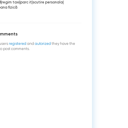
8
|
regim taxi
|
parc it
|
scutire personala
|
ana fizică
omments
users
registered
and
autorized
they have the
 to post comments.