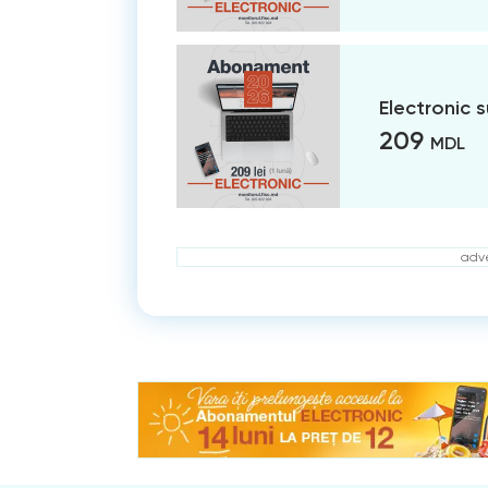
Electronic 
209
MDL
adve