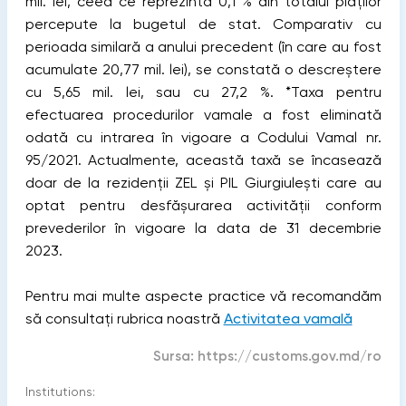
mil. lei, ceea ce reprezintă 0,1 % din totalul plăților
percepute la bugetul de stat. Comparativ cu
perioada similară a anului precedent (în care au fost
acumulate 20,77 mil. lei), se constată o descreștere
cu 5,65 mil. lei, sau cu 27,2 %. *Taxa pentru
efectuarea procedurilor vamale a fost eliminată
odată cu intrarea în vigoare a Codului Vamal nr.
95/2021. Actualmente, această taxă se încasează
doar de la rezidenții ZEL și PIL Giurgiulești care au
optat pentru desfășurarea activității conform
prevederilor în vigoare la data de 31 decembrie
2023.
Pentru mai multe aspecte practice vă recomandăm
să consultați rubrica noastră
Activitatea vamală
Sursa:
https://customs.gov.md/ro
Institutions: