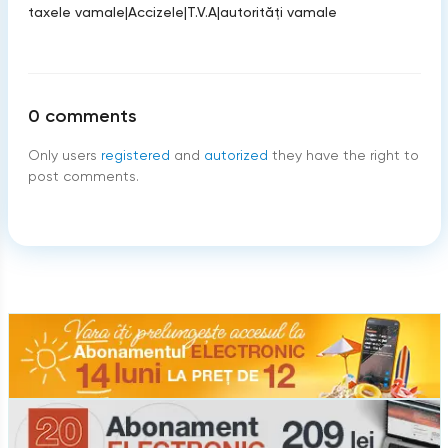
taxele vamale
|
Accizele
|
T.V.A
|
autorități vamale
0
comments
Only users
registered
and
autorized
they have the right to
post comments.