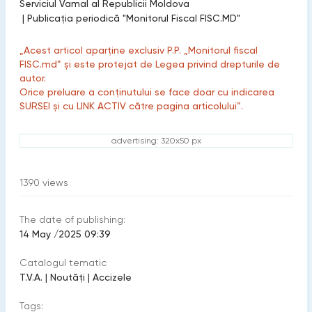
Serviciul Vamal al Republicii Moldova
|
Publicaţia periodică "Monitorul Fiscal FISC.MD"
„Acest articol aparține exclusiv P.P. „Monitorul fiscal
FISC.md” și este protejat de Legea privind drepturile de
autor.
Orice preluare a conținutului se face doar cu indicarea
SURSEI și cu LINK ACTIV către pagina articolului”.
advertising: 320x50 px
1390
views
The date of publishing:
14 May /2025 09:39
Catalogul tematic
T.V.A.
|
Noutăți
|
Accizele
Tags: