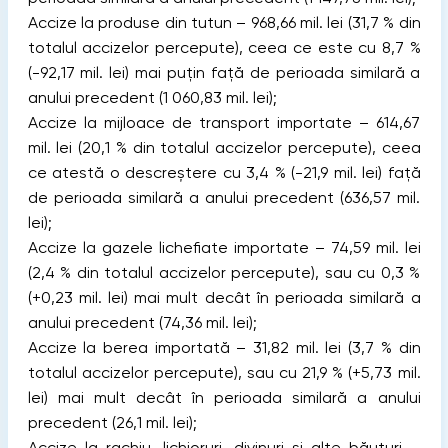
Accize la produse din tutun – 968,66 mil. lei (31,7 % din
totalul accizelor percepute), ceea ce este cu 8,7 %
(-92,17 mil. lei) mai puțin față de perioada similară a
anului precedent (1 060,83 mil. lei);
Accize la mijloace de transport importate – 614,67
mil. lei (20,1 % din totalul accizelor percepute), ceea
ce atestă o descreștere cu 3,4 % (-21,9 mil. lei) față
de perioada similară a anului precedent (636,57 mil.
lei);
Accize la gazele lichefiate importate – 74,59 mil. lei
(2,4 % din totalul accizelor percepute), sau cu 0,3 %
(+0,23 mil. lei) mai mult decât în perioada similară a
anului precedent (74,36 mil. lei);
Accize la berea importată – 31,82 mil. lei (3,7 % din
totalul accizelor percepute), sau cu 21,9 % (+5,73 mil.
lei) mai mult decât în perioada similară a anului
precedent (26,1 mil. lei);
Accize la rachiu, lichioruri, divinuri și alte băuturi –