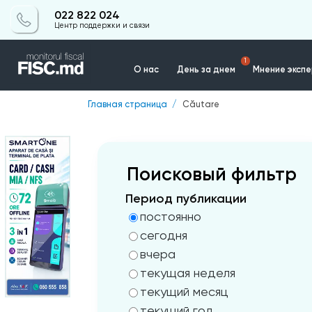
022 822 024
Центр поддержки и связи
1
О нас
День за днем
Мнение эксп
Главная страница
Căutare
Контакты
Поисковый фильтр
Период публикации
постоянно
сегодня
вчера
текущая неделя
текущий месяц
текущий год