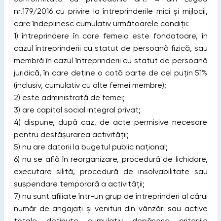
nr.179/2016 cu privire la întreprinderile mici și mijlocii,
care îndeplinesc cumulativ următoarele condiții:
1) întreprindere în care femeia este fondatoare, în
cazul întreprinderii cu statut de persoană fizică, sau
membră în cazul întreprinderii cu statut de persoană
juridică, în care deține o cotă parte de cel puțin 51%
(inclusiv, cumulativ cu alte femei membre);
2) este administrată de femei;
3) are capital social integral privat;
4) dispune, după caz, de acte permisive necesare
pentru desfășurarea activității;
5) nu are datorii la bugetul public național;
6) nu se află în reorganizare, procedură de lichidare,
executare silită, procedură de insolvabilitate sau
suspendare temporară a activității;
7) nu sunt afiliate într-un grup de întreprinderi al cărui
număr de angajați și venituri din vânzări sau active
totale deținute cumulativ depășesc criteriile