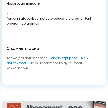
Налоговые новости
Ключевые слова
femei in afaceri
|
sustinerea producatorului autohton
|
program de granturi
0
комментарии
Только для пользователей
зарегистрированные
и
авторизованные
обладают право публиковать
комментарии