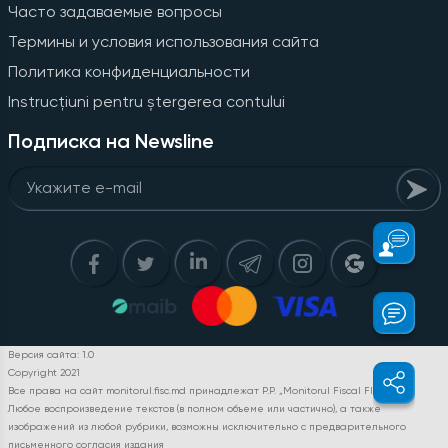
Часто задаваемые вопросы
Термины и условия использования сайта
Политика конфиденциальности
Instrucțiuni pentru ștergerea contului
Подписка на Newsline
Версия сайта: 1.0
Copyright 2021
Все права на сайт monitorul.fisc.md принадлежат P.P. „Monitorul Fiscal FISC.MD”.
Любое воспроизведение текстов (в полном объеме или частично), а также
изображений из любой рубрики, возможны исключительно с предварительного
письменного согласия издания