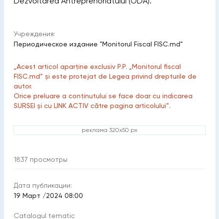
Dezvoltarea Antreprenoriatului (ODA).
Учреждения:
Периодическое издание "Monitorul Fiscal FISC.md"
„Acest articol aparține exclusiv P.P. „Monitorul fiscal
FISC.md” și este protejat de Legea privind drepturile de
autor.
Orice preluare a conținutului se face doar cu indicarea
SURSEI și cu LINK ACTIV către pagina articolului”.
реклама 320x50 px
1837
просмотры
Дата публикации:
19 Март /2024 08:00
Catalogul tematic