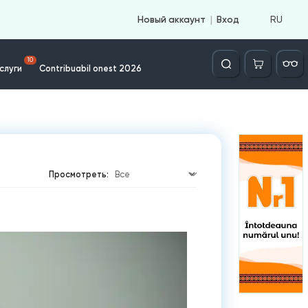
RU
Новый аккаунт
Вход
Căutare
10
слуги
Contribuabil onest 2026
Просмотреть: