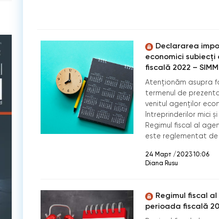
Declararea impoz
economici subiecți 
fiscală 2022 – SIM
Atenționăm asupra fa
termenul de prezenta
venitul agenților econ
întreprinderilor mici ș
Regimul fiscal al agen
este reglementat de Cap
24 Март /2023 10:06
Diana Rusu
Regimul fiscal al
perioada fiscală 2