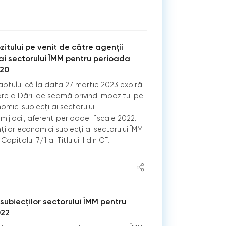
itului pe venit de către agenții
ai sectorului ÎMM pentru perioada
M20
ptului că la data 27 martie 2023 expiră
re a Dării de seamă privind impozitul pe
omici subiecți ai sectorului
i mijlocii, aferent perioadei fiscale 2022.
ţilor economici subiecţi ai sectorului ÎMM
itolul 7/1 al Titlului II din CF.
 subiecţilor sectorului ÎMM pentru
022