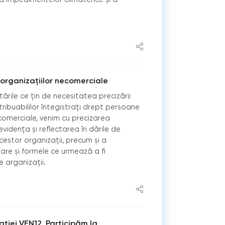
l organizațiilor necomerciale
tările ce țin de necesitatea precizării
ntribuabililor întegistrați drept persoane
 comerciale, venim cu precizarea
vidența și reflectarea în dările de
cestor organizații, precum și a
are și formele ce urmează a fi
 arganizații.
ției VEN12. Participăm la