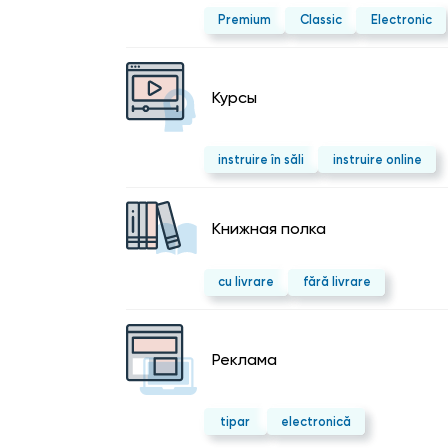
Premium
Classic
Electronic
Курсы
instruire în săli
instruire online
Kнижная полка
cu livrare
fără livrare
Реклама
tipar
electronică