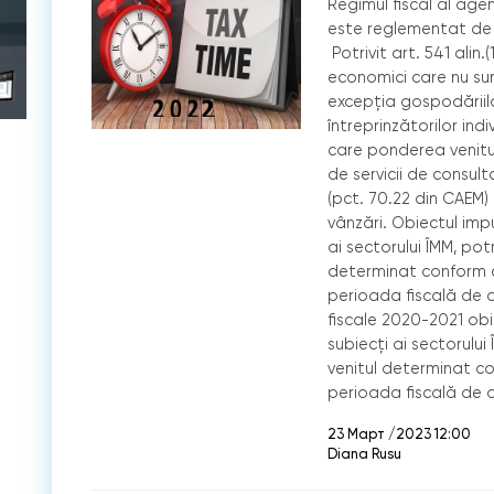
Regimul fiscal al agen
este reglementat de C
Potrivit art. 541 alin.
economici care nu sunt
excepţia gospodăriilo
întreprinzătorilor ind
care ponderea venitu
de servicii de consu
(pct. 70.22 din CAEM)
vânzări. Obiectul imp
ai sectorului ÎMM, potr
determinat conform co
perioada fiscală de 
fiscale 2020-2021 obi
subiecți ai sectorului 
venitul determinat co
perioada fiscală de d
23 Март /2023 12:00
Diana Rusu