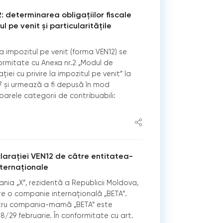
: determinarea obligațiilor fiscale
ul pe venit și particularitățile
la impozitul pe venit (forma VEN12) se
rmitate cu Anexa nr.2 „Modul de
ei cu privire la impozitul pe venit” la
17 și urmează a fi depusă în mod
arele categorii de contribuabili:
arației VEN12 de către entitatea-
nternaționale
ia „X”, rezidentă a Republicii Moldova,
e o companie internațională „BETA”.
ntru compania-mamă „BETA” este
8/29 februarie. În conformitate cu art.