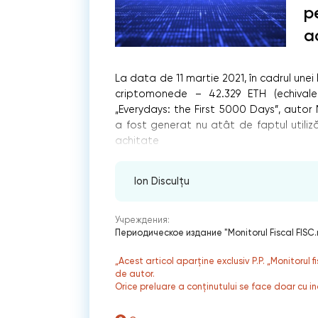
p
a
La data de 11 martie 2021, în cadrul unei
criptomonede – 42.329 ETH (echivale
„Everydays: the First 5000 Days”, autor 
a fost generat nu atât de faptul utiliz
achitate
Ion Disculțu
Учреждения:
Периодическое издание "Monitorul Fiscal FISC
„Acest articol aparține exclusiv P.P. „Monitorul 
de autor.
Orice preluare a conținutului se face doar cu in