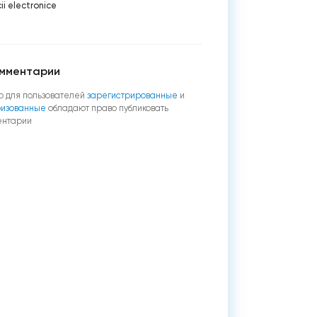
cii electronice
мментарии
о для пользователей
зарегистрированные
и
ризованные
обладают право публиковать
ентарии