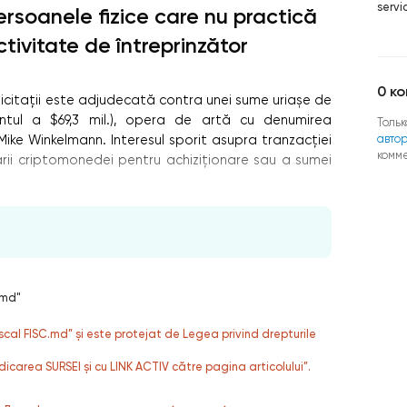
servi
ersoanele fizice care nu practică
ctivitate de întreprinzător
0
ко
 licitații este adjudecată contra unei sume uriașe de
ntul a $69,3 mil.), opera de artă cu denumirea
Тольк
авто
Mike Winkelmann. Interesul sporit asupra tranzacției
комм
ării criptomonedei pentru achiziționare sau a sumei
.md"
fiscal FISC.md” și este protejat de Legea privind drepturile
dicarea SURSEI și cu LINK ACTIV către pagina articolului”.