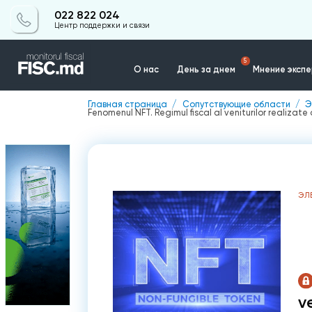
022 822 024
Центр поддержки и связи
5
О нас
День за днем
Мнение эксп
Главная страница
Сопутствующие области
Э
Fenomenul NFT. Regimul fiscal al veniturilor realizat
Контакты
ЭЛ
v