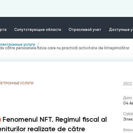
ерта
Сопутствующие области
Отраслевой учет
Доступные у
лектронные услуги
e de către persoanele fizice care nu practică activitate de întreprinzător
ЕКТРОННЫЕ УСЛУГИ
2502
Дата 
04 Ав
Catal
Fenomenul NFT. Regimul fiscal al
Элек
eniturilor realizate de către
Ключ