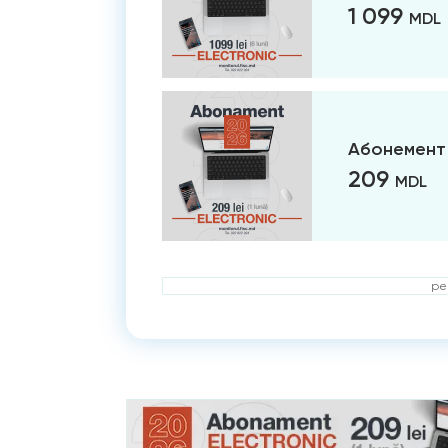
1 099
MDL
Абонемент 
209
MDL
ре