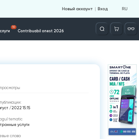
RU
Новый аккаунт
Вход
Căutare
10
слуги
Contribuabil onest 2026
просмотры
публикации:
густ /2022 15:15
ogul tematic
тронные услуги
евые слова