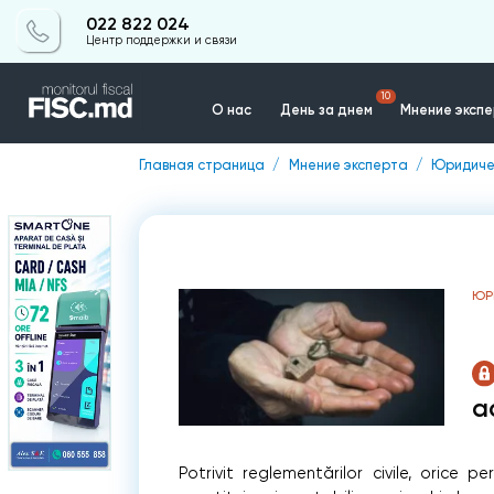
022 822 024
Центр поддержки и связи
10
О нас
День за днем
Мнение эксп
Главная страница
Мнение эксперта
Юридиче
Контакты
ЮР
a
Potrivit reglementărilor civile, orice 