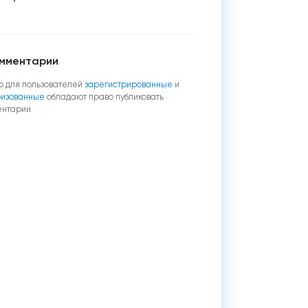
мментарии
о для пользователей
зарегистрированные
и
ризованные
обладают право публиковать
ентарии