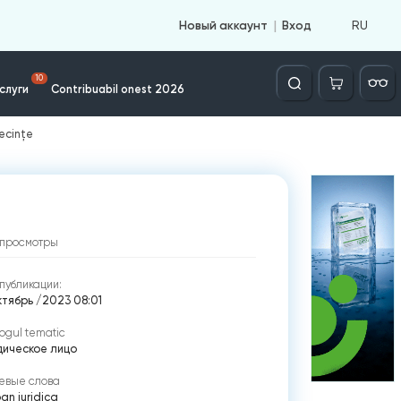
RU
Новый аккаунт
Вход
Căutare
10
слуги
Contribuabil onest 2026
ecințe
просмотры
публикации:
ктябрь /2023 08:01
ogul tematic
ическое лицо
евые слова
an juridica