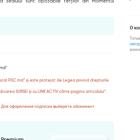
rea sediului sunt opozabile terţilor din momentul
0
ко
Тольк
авто
комм
.md"
fiscal FISC.md” și este protejat de Legea privind drepturile
dicarea SURSEI și cu LINK ACTIV către pagina articolului”.
. Для оформления подписки выберите абонемент
 Premium