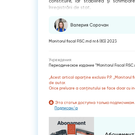
constituire, iar stabilirea şi schimba
înregistrării de stat.
Валерия Сорочан
Monitorul fiscal FISC.md nr.6 (83) 2023
Учреждения:
Периодическое издание "Monitorul Fiscal FISC
„Acest articol aparține exclusiv P.P. „Monitorul 
de autor.
Orice preluare a conținutului se face doar cu in
Эта статья доступна только подписчикам
Подписан/а
Абонемент