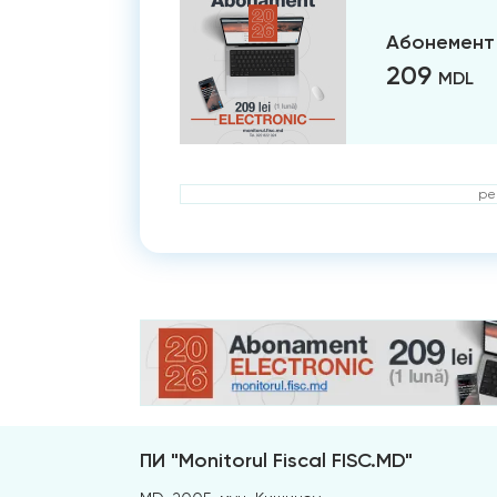
Абонемент 
209
MDL
ре
ПИ "Monitorul Fiscal FISC.MD"