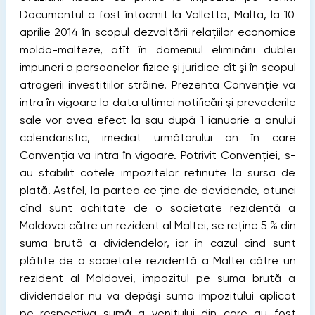
Documentul a fost întocmit la Valletta, Malta, la 10
aprilie 2014 în scopul dezvoltării relaţiilor economice
moldo-malteze, atît în domeniul eliminării dublei
impuneri a persoanelor fizice şi juridice cît şi în scopul
atragerii investiţiilor străine. Prezenta Convenţie va
intra în vigoare la data ultimei notificări şi prevederile
sale vor avea efect la sau după 1 ianuarie a anului
calendaristic, imediat următorului an în care
Convenţia va intra în vigoare. Potrivit Convenţiei, s-
au stabilit cotele impozitelor reţinute la sursa de
plată. Astfel, la partea ce ţine de devidende, atunci
cînd sunt achitate de o societate rezidentă a
Moldovei către un rezident al Maltei, se reţine 5 % din
suma brută a dividendelor, iar în cazul cînd sunt
plătite de o societate rezidentă a Maltei către un
rezident al Moldovei, impozitul pe suma brută a
dividendelor nu va depăşi suma impozitului aplicat
pe respectiva sumă a venitului din care au fost