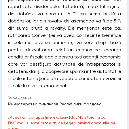
repartizate dividendele. Totodată, impozitul reţinut
din dobânzi va constitui 5 % din suma brută a
dobânzilor, iar din royalty de asemenea va fi de 5 %
din suma brută a royalty. De menţionat este că,
ratificarea Convenţiei va avea consecinţe benefice
în cele mai diverse domenii şi va servi drept bază
pentru dezvoltarea relaţiilor economice, crearea
condiţiilor fiscale egale pentru toţi agenţii economici
care vor desfăşura activitate de întreprinzător şi
cetăţeni, dar şi o cooperare sporită între autorităţile
fiscale internaţionale în vederea combaterii evaziunii
fiscale la nivel internaţional.
Учреждения:
Министерство финансов Республики Молдова
„Acest articol aparține exclusiv P.P. „Monitorul fiscal
FISC.md” și este protejat de Legea privind drepturile de
autor.