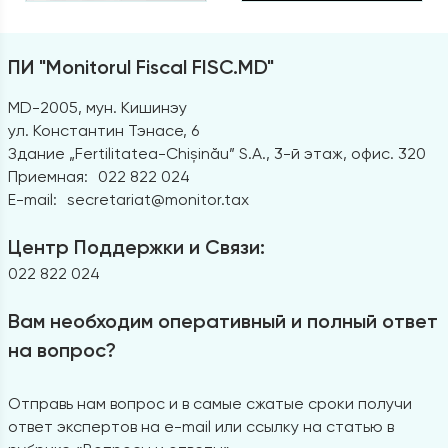
ПИ "Monitorul Fiscal FISC.MD"
MD-2005, мун. Кишинэу
ул. Константин Тэнасе, 6
Здание „Fertilitatea-Chișinău” S.A., 3-й этаж, офис. 320
Приемная:
022 822 024
E-mail:
secretariat@monitor.tax
Центр Поддержки и Связи:
022 822 024
Вам необходим оперативный и полный ответ
на вопрос?
Отправь нам вопрос и в самые сжатые сроки получи
ответ экспертов на e-mail или ссылку на статью в