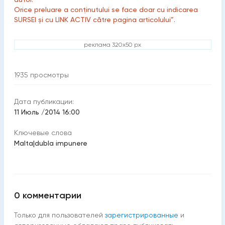
Orice preluare a conținutului se face doar cu indicarea
SURSEI și cu LINK ACTIV către pagina articolului”.
реклама 320x50 px
1935
просмотры
Дата публикации:
11 Июль /2014 16:00
Ключевые слова
Malta
|
dubla impunere
0
комментарии
Только для пользователей
зарегистрированные
и