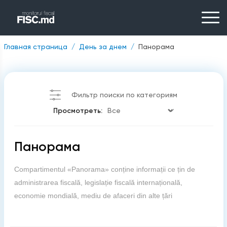
Главная страница
День за днем
Панорама
Фильтр поиски по категориям
Просмотреть:
Панорама
Compartimentul «Panorama» conține informații ce țin de
administrarea fiscală, legislație fiscală internațională,
economie mondială, mediu de afaceri din alte țări