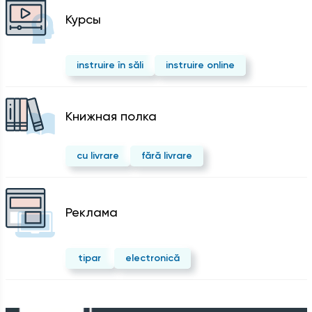
Курсы
instruire în săli
instruire online
Kнижная полка
cu livrare
fără livrare
Реклама
tipar
electronică