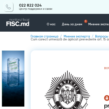
022 822 024
Центр поддержки и связи
5
О нас
День за днем
Мнение эксп
Главная страница
Мнение эксперта
Вопросы 
Cum corect urmează de aplicat prevederile art. 15 al
Контакты
ВО
p