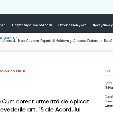
ерта
Сопутствующие области
Отраслевой учет
Доступные у
и ответы
e Acordului între Guvernul Republicii Moldova şi Guvernul Federaţiei Ruse?
ПРОСЫ И ОТВЕТЫ
3648
Дата 
18 Ма
Catal
Cum corect urmează de aplicat
Нало
Физи
revederile art. 15 ale Acordului