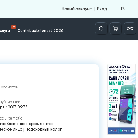
RU
Новый аккаунт
Вход
Căutare
10
слуги
Contribuabil onest 2026
просмотры
публикации:
рт /2013 09:33
ogul tematic
гооблажение нерезидентов
|
ческое лицо
|
Подоходный налог