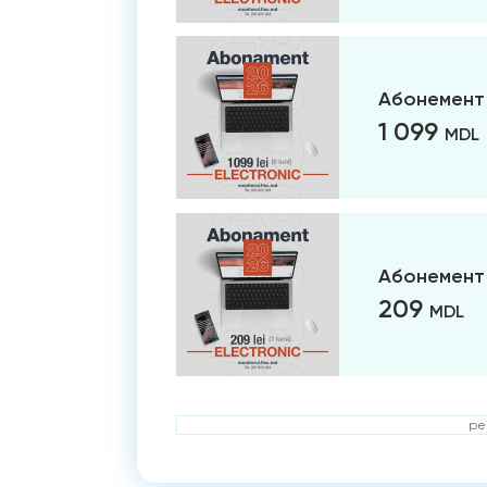
Абонемент 
1 099
MDL
Абонемент 
209
MDL
ре