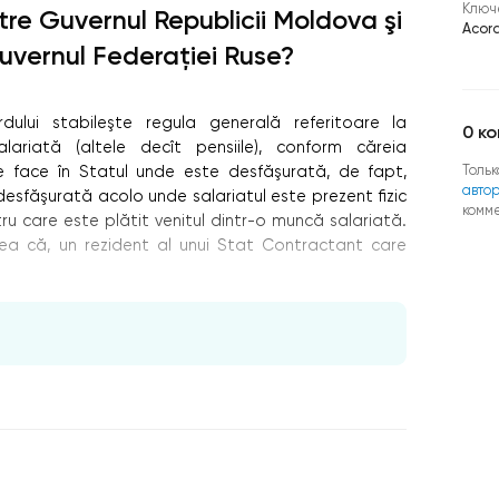
Ключ
ntre Guvernul Republicii Moldova şi
Acord
uvernul Federaţiei Ruse?
rdului stabileşte regula generală referitoare la
0
ко
lariată (altele decît pensiile), conform căreia
Тольк
e face în Statul unde este desfăşurată, de fapt,
авто
esfăşurată acolo unde salariatul este prezent ﬁzic
комм
ru care este plătit venitul dintr-o muncă salariată.
ea că, un rezident al unui Stat Contractant care