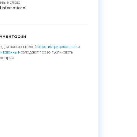
евые слова
 international
мментарии
о для пользователей
зарегистрированные
и
ризованные
обладают право публиковать
ентарии