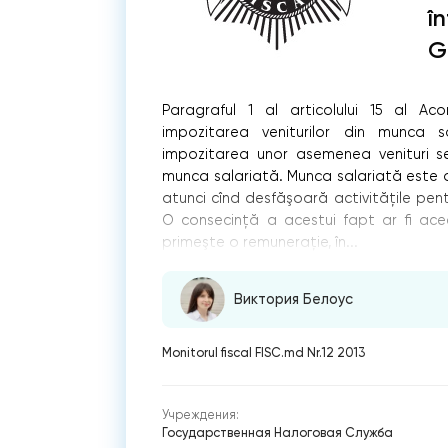
î
G
Paragraful 1 al articolului 15 al Aco
impozitarea veniturilor din munca sa
impozitarea unor asemenea venituri s
munca salariată. Munca salariată este d
atunci cînd desfăşoară activităţile pent
O consecinţă a acestui fapt ar ﬁ ace
primeşte o remuneraţie, în...
Виктория Белоус
Monitorul fiscal FISC.md Nr.12 2013
Учреждения:
Государственная Налоговая Служба