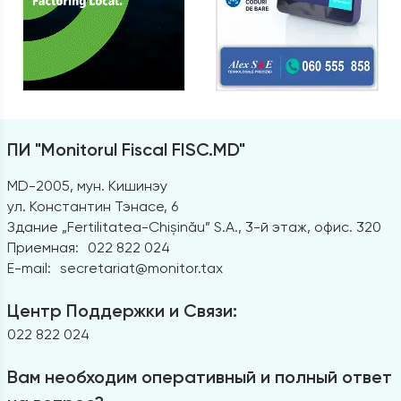
ПИ "Monitorul Fiscal FISC.MD"
MD-2005, мун. Кишинэу
ул. Константин Тэнасе, 6
Здание „Fertilitatea-Chișinău” S.A., 3-й этаж, офис. 320
Приемная:
022 822 024
E-mail:
secretariat@monitor.tax
Центр Поддержки и Связи:
022 822 024
Вам необходим оперативный и полный ответ