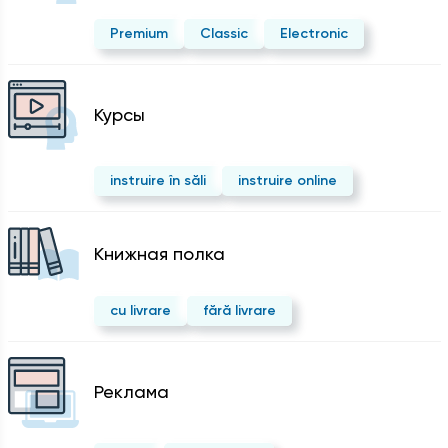
Premium
Classic
Electronic
Курсы
instruire în săli
instruire online
Kнижная полка
cu livrare
fără livrare
Реклама