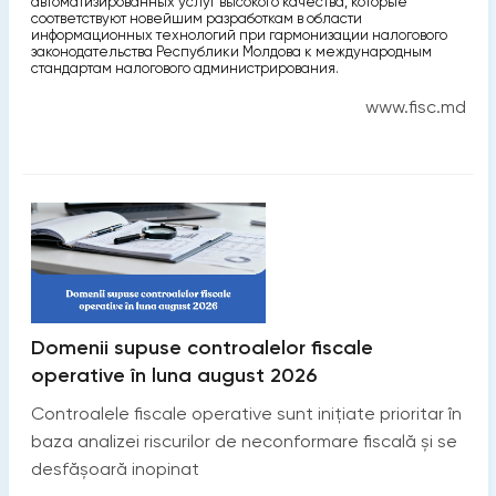
автоматизированных услуг высокого качества, которые
соответствуют новейшим разработкам в области
информационных технологий при гармонизации налогового
законодательства Республики Молдова к международным
стандартам налогового администрирования.
www.fisc.md
Domenii supuse controalelor fiscale
operative în luna august 2026
Controalele fiscale operative sunt inițiate prioritar în
baza analizei riscurilor de neconformare fiscală și se
desfășoară inopinat