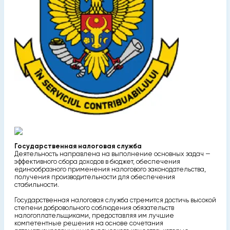
Государственная налоговая служба
Деятельность направлена на выполнение основных задач —
эффективного сбора доходов в бюджет, обеспечения
единообразного применения налогового законодательства,
получения производительности для обеспечения
стабильности.
Государственная налоговая служба стремится достичь высокой
степени добровольного соблюдения обязательств
налогоплательщиками, предоставляя им лучшие
компетентные решения на основе сочетания