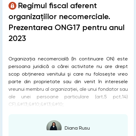
Regimul fiscal aferent
organizaţiilor necomerciale.
Prezentarea ONG17 pentru anul
2023
Organizația necomercială (în continuare ON) este
persoana juridică a cărei activitate nu are drept
scop obținerea venitului şi care nu folosește vreo
parte din proprietate sau din venit în interesele
vreunui membru al organizației, ale unui fondator sau
ale unei persoane particulare (art.5 pct.14)
CF).&#13;&#10;&#13;&#10;
Diana Rusu