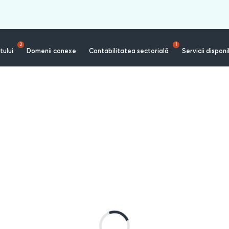
2
1
tului
Domenii conexe
Contabilitatea sectorială
Servicii disponi