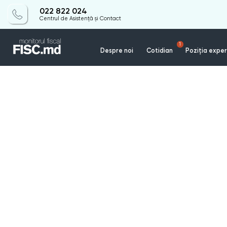
022 822 024
Centrul de Asistență și Contact
1
Despre noi
Cotidian
Poziția exper