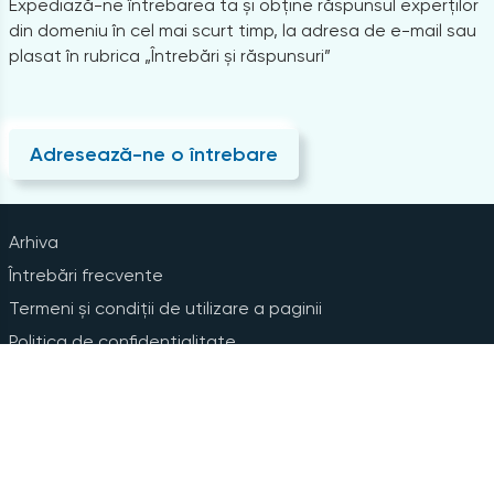
Expediază-ne întrebarea ta și obține răspunsul experților
din domeniu în cel mai scurt timp, la adresa de e-mail sau
plasat în rubrica „Întrebări și răspunsuri”
Adresează-ne o întrebare
Arhiva
Întrebări frecvente
Termeni și condiții de utilizare a paginii
Politica de confidențialitate
Instrucțiuni pentru ștergerea contului
Abonare la Newsline