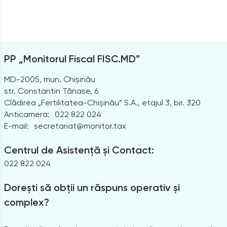
PP „Monitorul Fiscal FISC.MD”
MD-2005, mun. Chișinău
str. Constantin Tănase, 6
Clădirea „Fertilitatea-Chișinău” S.A., etajul 3, bir. 320
Anticamera:
022 822 024
E-mail:
secretariat@monitor.tax
Centrul de Asistență și Contact:
022 822 024
Dorești să obții un răspuns operativ și
complex?