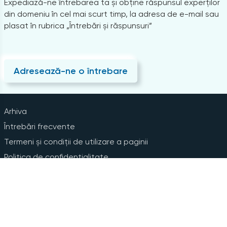
Expediază-ne întrebarea ta și obține răspunsul experților
din domeniu în cel mai scurt timp, la adresa de e-mail sau
plasat în rubrica „Întrebări și răspunsuri”
Adresează-ne o întrebare
Arhiva
Întrebări frecvente
Termeni și condiții de utilizare a paginii
Politica de confidențialitate
Instrucțiuni pentru ștergerea contului
Abonare la Newsline