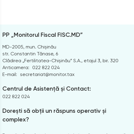
PP „Monitorul Fiscal FISC.MD”
MD-2005, mun. Chișinău
str. Constantin Tănase, 6
Clădirea „Fertilitatea-Chișinău” S.A., etajul 3, bir. 320
Anticamera:
022 822 024
E-mail:
secretariat@monitor.tax
Centrul de Asistență și Contact:
022 822 024
Dorești să obții un răspuns operativ și
complex?