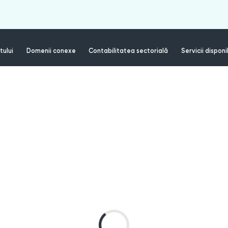
tului
Domenii conexe
Contabilitatea sectorială
Servicii disponi