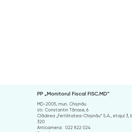
PP „Monitorul Fiscal FISC.MD”
MD-2005, mun. Chișinău
str. Constantin Tănase, 6
Clădirea „Fertilitatea-Chișinău” S.A., etajul 3, b
320
Anticamera:
022 822 024