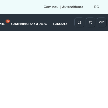
RO
Cont nou
Autentificare
Căutare
10
bile
Contribuabil onest 2026
Contacte