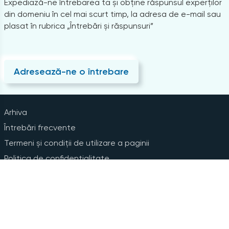
Expediază-ne întrebarea ta și obține răspunsul experților
din domeniu în cel mai scurt timp, la adresa de e-mail sau
plasat în rubrica „Întrebări și răspunsuri”
Adresează-ne o întrebare
Arhiva
Întrebări frecvente
Termeni și condiții de utilizare a paginii
Politica de confidențialitate
Instrucțiuni pentru ștergerea contului
Abonare la Newsline