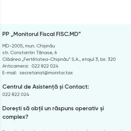
PP „Monitorul Fiscal FISC.MD”
MD-2005, mun. Chișinău
str. Constantin Tănase, 6
Clădirea „Fertilitatea-Chișinău” S.A., etajul 3, bir. 320
Anticamera:
022 822 024
E-mail:
secretariat@monitor.tax
Centrul de Asistență și Contact:
022 822 024
Dorești să obții un răspuns operativ și
complex?