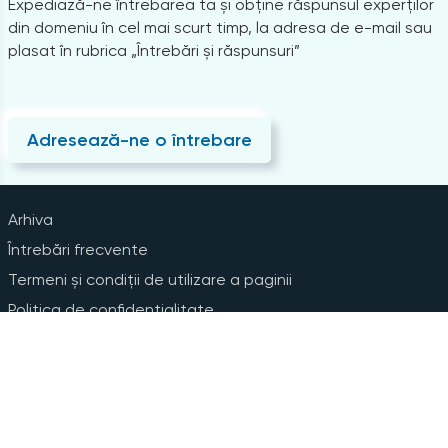
Expediază-ne întrebarea ta și obține răspunsul experților
din domeniu în cel mai scurt timp, la adresa de e-mail sau
plasat în rubrica „Întrebări și răspunsuri”
Adresează-ne o întrebare
Arhiva
Întrebări frecvente
Termeni și condiții de utilizare a paginii
Politica de confidențialitate
Instrucțiuni pentru ștergerea contului
Abonare la Newsline