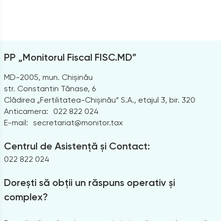
PP „Monitorul Fiscal FISC.MD”
MD-2005, mun. Chișinău
str. Constantin Tănase, 6
Clădirea „Fertilitatea-Chișinău” S.A., etajul 3, bir. 320
Anticamera:
022 822 024
E-mail:
secretariat@monitor.tax
Centrul de Asistență și Contact:
022 822 024
Dorești să obții un răspuns operativ și
complex?