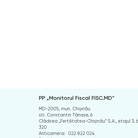
PP „Monitorul Fiscal FISC.MD”
MD-2005, mun. Chișinău
str. Constantin Tănase, 6
Clădirea „Fertilitatea-Chișinău” S.A., etajul 3, b
320
Anticamera:
022 822 024