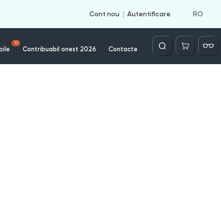
RO
Cont nou
Autentificare
Căutare
10
bile
Contribuabil onest 2026
Contacte