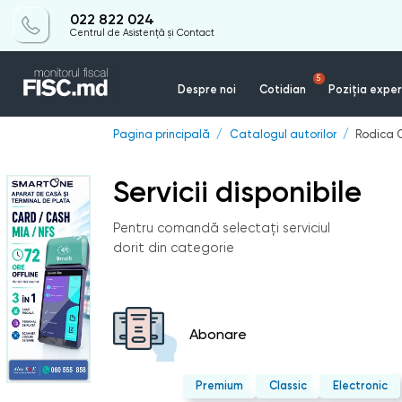
022 822 024
Centrul de Asistență și Contact
5
Despre noi
Cotidian
Poziția exper
Pagina principală
Catalogul autorilor
Rodica 
Servicii disponibile
Pentru comandă selectați serviciul
dorit din categorie
Abonare
Premium
Classic
Electronic