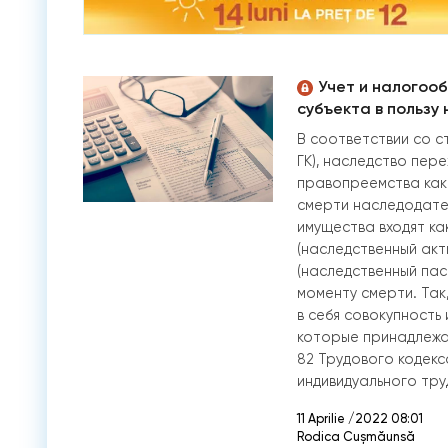
Учет и налогоо
субъекта в пользу
В соответствии со ст
ГК), наследство пер
правопреемства как 
смерти наследодате
имущества входят к
(наследственный акт
(наследственный пас
моменту смерти. Так
в себя совокупность
которые принадлежа
82 Трудового кодекс
индивидуального тру
11 Aprilie /2022 08:01
Rodica Cușmăunsă