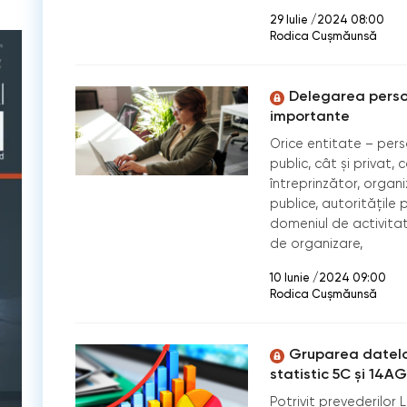
29 Iulie /2024 08:00
Rodica Cușmăunsă
Delegarea persona
importante
Orice entitate – pers
public, cât şi privat
întreprinzător, organiz
publice, autoritățile p
domeniul de activitate
de organizare,
10 Iunie /2024 09:00
Rodica Cușmăunsă
Gruparea datelor
statistic 5C și 14A
Potrivit prevederilor L