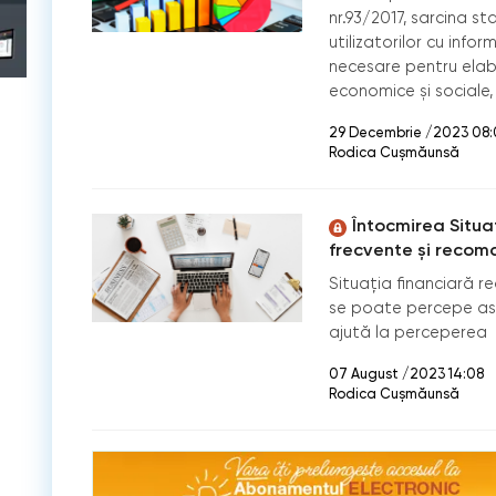
nr.93/2017, sarcina sta
utilizatorilor cu infor
necesare pentru elabo
economice și sociale,
29 Decembrie /2023 08
Rodica Cușmăunsă
Întocmirea Situaț
frecvente și recom
Situația financiară 
se poate percepe asup
ajută la perceperea
07 August /2023 14:08
Rodica Cușmăunsă