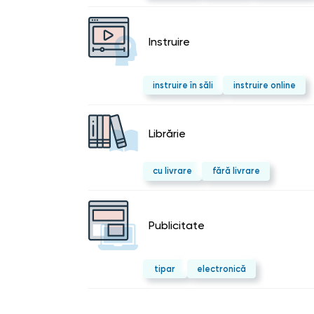
Instruire
instruire în săli
instruire online
Librărie
cu livrare
fără livrare
Publicitate
tipar
electronică