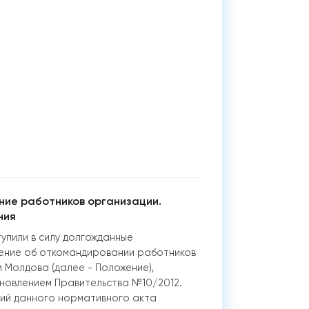
ие работников организации.
ния
ступили в силу долгожданные
жение об откомандировании работников
и Молдова (далее - Положение),
новлением Правительства №10/2012.
ий данного нормативного акта