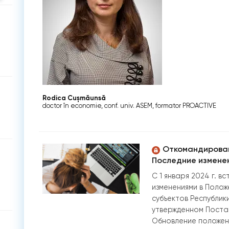
Rodica Cușmăunsă
doctor în economie, conf. univ. ASEM, formator PROACTIVE
Откомандирован
Последние измене
С 1 января 2024 г. в
изменениями в Поло
субъектов Республик
утвержденном Поста
Обновление положен