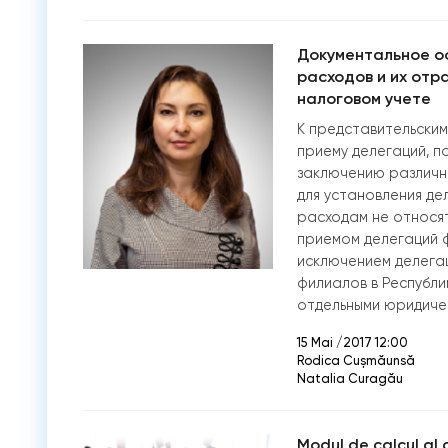
Документальное о
расходов и их отр
налоговом учете
К представительски
приему делегаций, п
заключению различн
для установления де
расходам не относят
приемом делегаций ф
исключением делега
филиалов в Республи
отдельными юридиче
15 Mai /2017 12:00
Rodica Cușmăunsă
Natalia Curagău
Modul de calcul al d