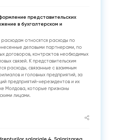
формление представительских
ажение в бухгалтерском и
м расходам относятся расходы по
онесенные деловыми партнерами, по
ых договоров, контрактов необходимых
ловых связей. К представительским
ся расходы, связанные с взаимным
илиалов и головных предприятий, за
ций предприятий-нерезидентов и их
ке Молдова, которые признаны
скими лицами.
repturilor salariale 4. Salarizarea