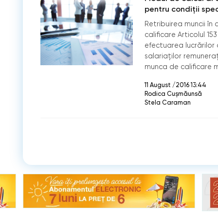
pentru condiţii sp
Retribuirea muncii în 
calificare Articolul 1
efectuarea lucrărilor d
salariaţilor remunera
munca de calificare m
11 August /2016 13:44
Rodica Cușmăunsă
Stela Caraman