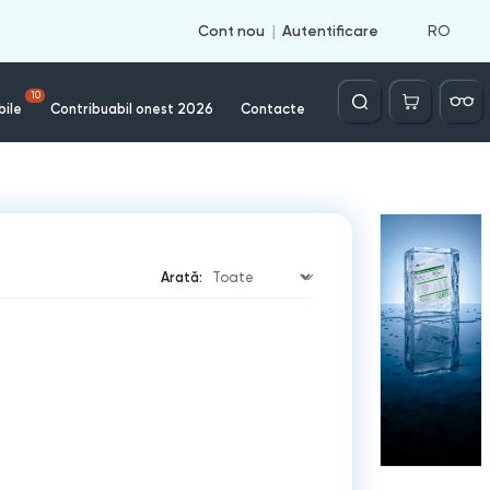
RO
Cont nou
Autentificare
Căutare
10
bile
Contribuabil onest 2026
Contacte
Arată: