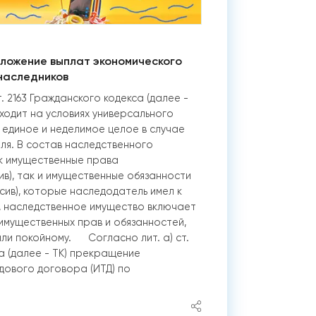
бложение выплат экономического
 наследников
. 2163 Гражданского кодекса (далее -
еходит на условиях универсального
единое и неделимое целое в случае
ля. В состав наследственного
ак имущественные права
ив), так и имущественные обязанности
сив), которые наследодатель имел к
, наследственное имущество включает
 имущественных прав и обязанностей,
ли покойному. Согласно лит. а) ст.
а (далее - ТК) прекращение
дового договора (ИТД) по