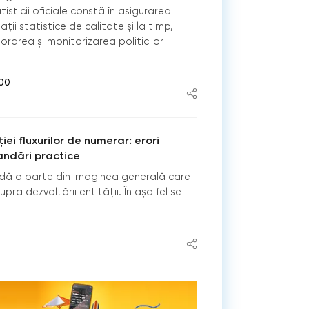
tisticii oficiale constă în asigurarea
mații statistice de calitate și la timp,
rarea și monitorizarea politicilor
:00
iei fluxurilor de numerar: erori
andări practice
redă o parte din imaginea generală care
ra dezvoltării entităţii. În aşa fel se