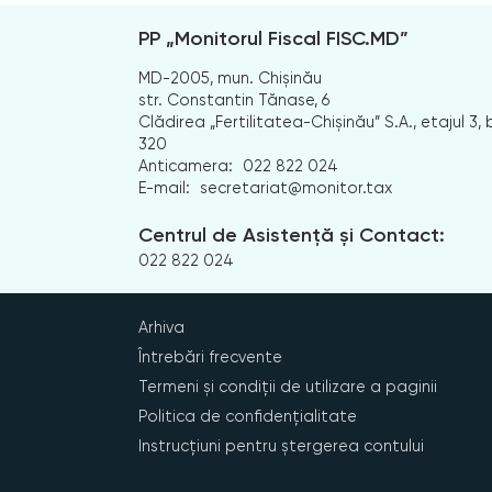
PP „Monitorul Fiscal FISC.MD”
MD-2005, mun. Chișinău
str. Constantin Tănase, 6
Clădirea „Fertilitatea-Chișinău” S.A., etajul 3, b
320
Anticamera:
022 822 024
E-mail:
secretariat@monitor.tax
Centrul de Asistență și Contact:
022 822 024
Arhiva
Întrebări frecvente
Termeni și condiții de utilizare a paginii
Politica de confidențialitate
Instrucțiuni pentru ștergerea contului