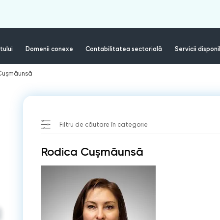
tului
Domenii conexe
Contabilitatea sectorială
Servicii disponi
Cușmăunsă
Filtru de căutare în categorie
Rodica Cușmăunsă