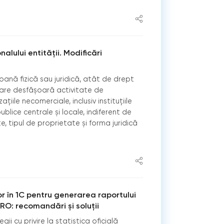
lului entității. Modificări
oană fizică sau juridică, atât de drept
, care desfăşoară activitate de
ațiile necomerciale, inclusiv instituțiile
ublice centrale și locale, indiferent de
, tipul de proprietate şi forma juridică
 în 1C pentru generarea raportului
GRO: recomandări și soluții
egii cu privire la statistica oficială