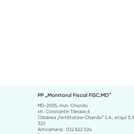
PP „Monitorul Fiscal FISC.MD”
MD-2005, mun. Chișinău
str. Constantin Tănase, 6
Clădirea „Fertilitatea-Chișinău” S.A., etajul 3, b
320
Anticamera:
022 822 024