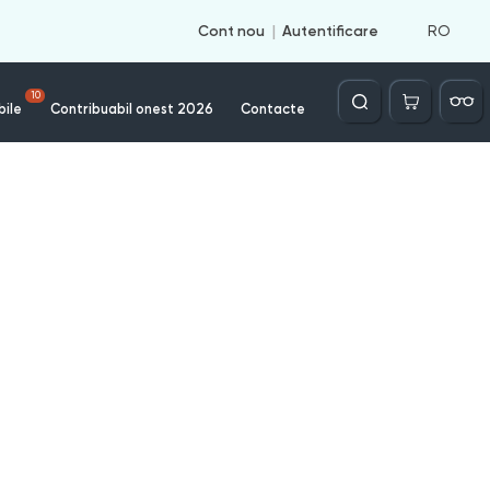
RO
Cont nou
Autentificare
Căutare
10
bile
Contribuabil onest 2026
Contacte