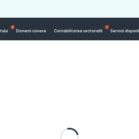
2
1
tului
Domenii conexe
Contabilitatea sectorială
Servicii disponi