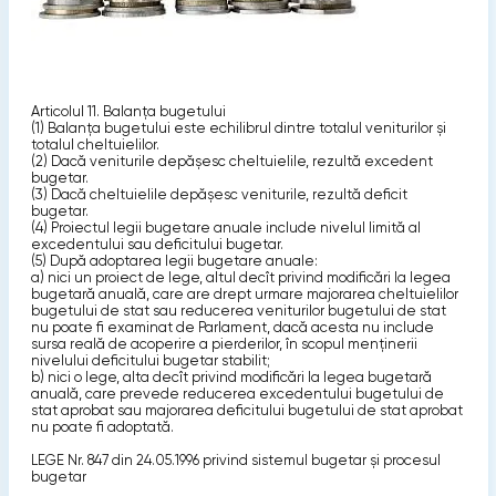
Articolul 11. Balanţa bugetului
(1) Balanţa bugetului este echilibrul dintre totalul veniturilor şi
totalul cheltuielilor.
(2) Dacă veniturile depăşesc cheltuielile, rezultă excedent
bugetar.
(3) Dacă cheltuielile depăşesc veniturile, rezultă deficit
bugetar.
(4) Proiectul legii bugetare anuale include nivelul limită al
excedentului sau deficitului bugetar.
(5) După adoptarea legii bugetare anuale:
a) nici un proiect de lege, altul decît privind modificări la legea
bugetară anuală, care are drept urmare majorarea cheltuielilor
bugetului de stat sau reducerea veniturilor bugetului de stat
nu poate fi examinat de Parlament, dacă acesta nu include
sursa reală de acoperire a pierderilor, în scopul menţinerii
nivelului deficitului bugetar stabilit;
b) nici o lege, alta decît privind modificări la legea bugetară
anuală, care prevede reducerea excedentului bugetului de
stat aprobat sau majorarea deficitului bugetului de stat aprobat
nu poate fi adoptată.
LEGE Nr. 847 din 24.05.1996 privind sistemul bugetar şi procesul
bugetar