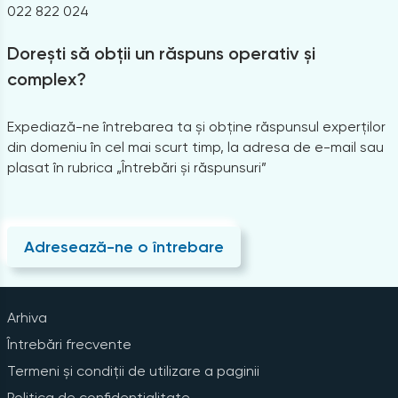
022 822 024
Dorești să obții un răspuns operativ și
complex?
Expediază-ne întrebarea ta și obține răspunsul experților
din domeniu în cel mai scurt timp, la adresa de e-mail sau
plasat în rubrica „Întrebări și răspunsuri”
Adresează-ne o întrebare
Arhiva
Întrebări frecvente
Termeni și condiții de utilizare a paginii
Politica de confidențialitate