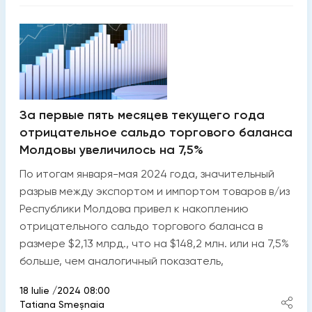
За первые пять месяцев текущего года
отрицательное сальдо торгового баланса
Молдовы увеличилось на 7,5%
По итогам января-мая 2024 года, значительный
разрыв между экспортом и импортом товаров в/из
Республики Молдова привел к накоплению
отрицательного сальдо торгового баланса в
размере $2,13 млрд., что на $148,2 млн. или на 7,5%
больше, чем аналогичный показатель,
18 Iulie /2024 08:00
Tatiana Smeșnaia