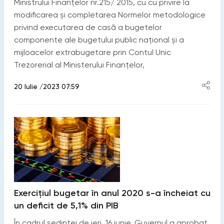
Ministrului Finanțelor nr.215/ 2015, cu cu privire la
modificarea și completarea Normelor metodologice
privind executarea de casă a bugetelor
componente ale bugetului public național și a
mijloacelor extrabugetare prin Contul Unic
Trezorerial al Ministerului Finanțelor,
20 Iulie /2023 07:59
Exercițiul bugetar în anul 2020 s-a încheiat cu
un deficit de 5,1% din PIB
În cadrul ședinței de ieri, 16 iunie, Guvernul a aprobat