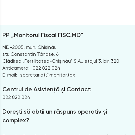
PP „Monitorul Fiscal FISC.MD”
MD-2005, mun. Chișinău
str. Constantin Tănase, 6
Clădirea „Fertilitatea-Chișinău” S.A., etajul 3, bir. 320
Anticamera:
022 822 024
E-mail:
secretariat@monitor.tax
Centrul de Asistență și Contact:
022 822 024
Dorești să obții un răspuns operativ și
complex?