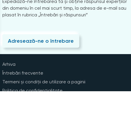
Expediază-ne întrebarea ta și obține răspunsul experților
din domeniu în cel mai scurt timp, la adresa de e-mail sau
plasat în rubrica „Întrebări și răspunsuri”
Adresează-ne o întrebare
Arhiva
Întrebări frecvente
Termeni și condiții de utilizare a paginii
Politica de confidențialitate
Instrucțiuni pentru ștergerea contului
Abonare la Newsline