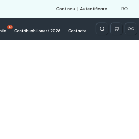
RO
Cont nou
Autentificare
Căutare
10
bile
Contribuabil onest 2026
Contacte