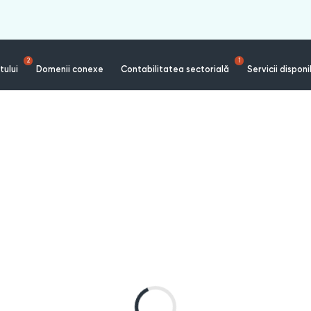
2
1
tului
Domenii conexe
Contabilitatea sectorială
Servicii disponi