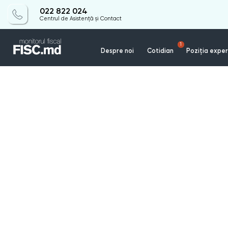
022 822 024
Centrul de Asistență și Contact
1
Despre noi
Cotidian
Poziția exper