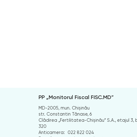
PP „Monitorul Fiscal FISC.MD”
MD-2005, mun. Chișinău
str. Constantin Tănase, 6
Clădirea „Fertilitatea-Chișinău” S.A., etajul 3, b
320
Anticamera:
022 822 024