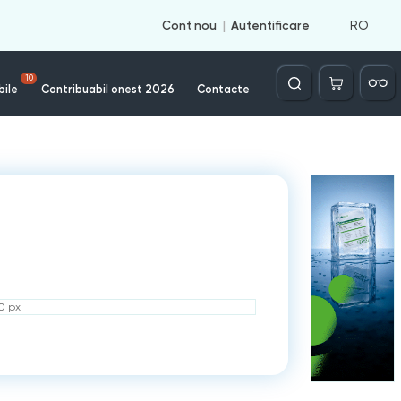
RO
Cont nou
Autentificare
Căutare
10
bile
Contribuabil onest 2026
Contacte
50 px