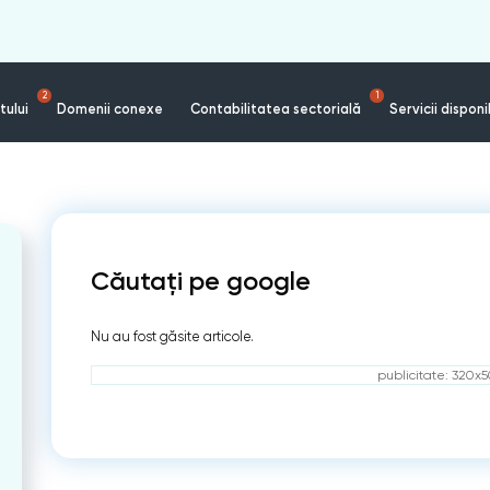
2
1
tului
Domenii conexe
Contabilitatea sectorială
Servicii disponi
Căutați pe google
Nu au fost găsite articole.
publicitate: 320x