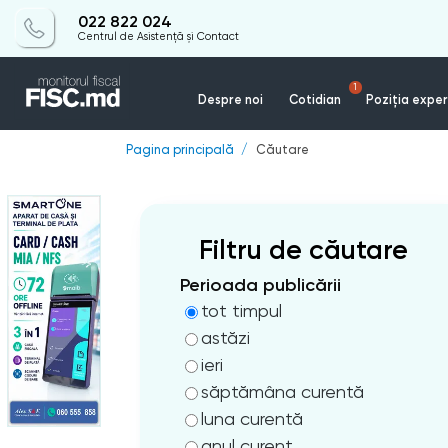
022 822 024
Centrul de Asistență și Contact
1
Despre noi
Cotidian
Poziția exper
Pagina principală
Căutare
Filtru de căutare
Perioada publicării
tot timpul
astăzi
ieri
săptămâna curentă
luna curentă
anul curent