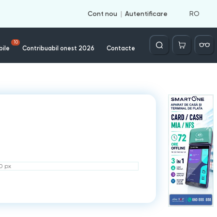
RO
Cont nou
Autentificare
Căutare
10
bile
Contribuabil onest 2026
Contacte
50 px