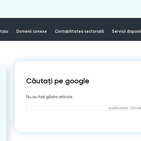
tului
Domenii conexe
Contabilitatea sectorială
Servicii disponi
Căutați pe google
Nu au fost găsite articole.
publicitate: 320x