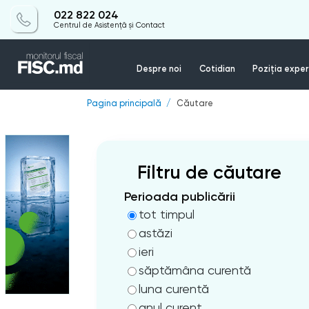
022 822 024
Centrul de Asistență și Contact
Despre noi
Cotidian
Poziția exper
Pagina principală
Căutare
Filtru de căutare
Perioada publicării
tot timpul
astăzi
ieri
săptămâna curentă
luna curentă
anul curent