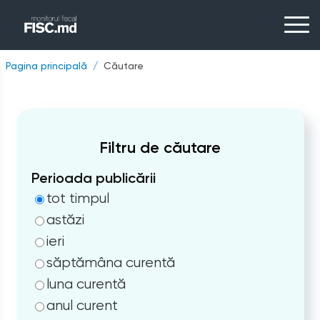
Pagina principală
Căutare
Filtru de căutare
Perioada publicării
tot timpul
astăzi
ieri
săptămâna curentă
luna curentă
anul curent