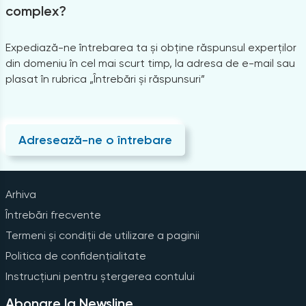
complex?
Expediază-ne întrebarea ta și obține răspunsul experților
din domeniu în cel mai scurt timp, la adresa de e-mail sau
plasat în rubrica „Întrebări și răspunsuri”
Adresează-ne o întrebare
Arhiva
Întrebări frecvente
Termeni și condiții de utilizare a paginii
Politica de confidențialitate
Instrucțiuni pentru ștergerea contului
Abonare la Newsline