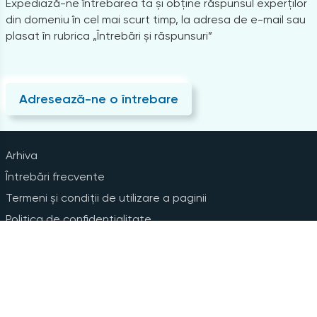
Expediază-ne întrebarea ta și obține răspunsul experților
din domeniu în cel mai scurt timp, la adresa de e-mail sau
plasat în rubrica „Întrebări și răspunsuri”
Adresează-ne o întrebare
Arhiva
Întrebări frecvente
Termeni și condiții de utilizare a paginii
Politica de confidențialitate
Instrucțiuni pentru ștergerea contului
Abonare la Newsline