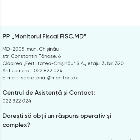
PP „Monitorul Fiscal FISC.MD”
MD-2005, mun. Chișinău
str. Constantin Tănase, 6
Clădirea „Fertilitatea-Chișinău” S.A., etajul 3, bir. 320
Anticamera:
022 822 024
E-mail:
secretariat@monitor.tax
Centrul de Asistență și Contact:
022 822 024
Dorești să obții un răspuns operativ și
complex?