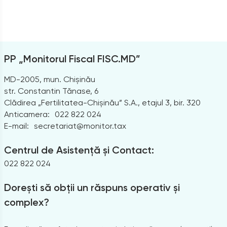
PP „Monitorul Fiscal FISC.MD”
MD-2005, mun. Chișinău
str. Constantin Tănase, 6
Clădirea „Fertilitatea-Chișinău” S.A., etajul 3, bir. 320
Anticamera:
022 822 024
E-mail:
secretariat@monitor.tax
Centrul de Asistență și Contact:
022 822 024
Dorești să obții un răspuns operativ și
complex?