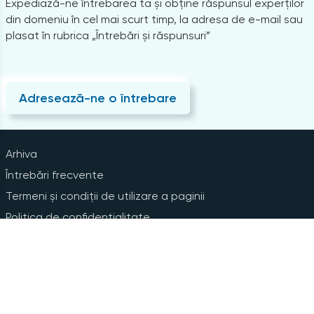
Expediază-ne întrebarea ta și obține răspunsul experților
din domeniu în cel mai scurt timp, la adresa de e-mail sau
plasat în rubrica „Întrebări și răspunsuri”
Adresează-ne o întrebare
Arhiva
Întrebări frecvente
Termeni și condiții de utilizare a paginii
Politica de confidențialitate
Instrucțiuni pentru ștergerea contului
Abonare la Newsline