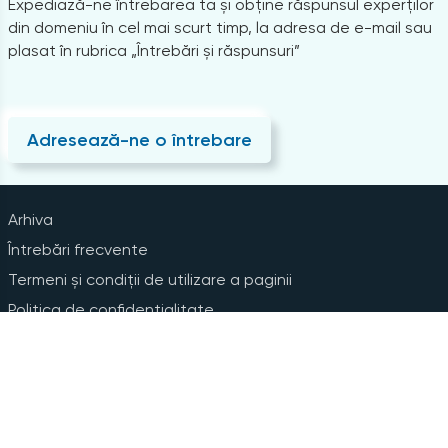
Expediază-ne întrebarea ta și obține răspunsul experților
din domeniu în cel mai scurt timp, la adresa de e-mail sau
plasat în rubrica „Întrebări și răspunsuri”
Adresează-ne o întrebare
Arhiva
Întrebări frecvente
Termeni și condiții de utilizare a paginii
Politica de confidențialitate
Instrucțiuni pentru ștergerea contului
Abonare la Newsline