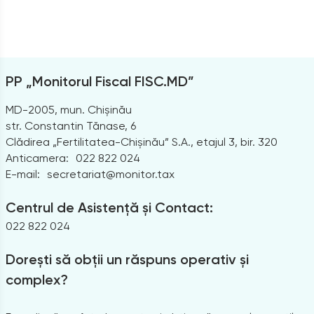
PP „Monitorul Fiscal FISC.MD”
MD-2005, mun. Chișinău
str. Constantin Tănase, 6
Clădirea „Fertilitatea-Chișinău” S.A., etajul 3, bir. 320
Anticamera:
022 822 024
E-mail:
secretariat@monitor.tax
Centrul de Asistență și Contact:
022 822 024
Dorești să obții un răspuns operativ și
complex?