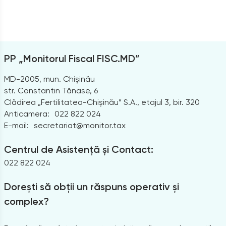
PP „Monitorul Fiscal FISC.MD”
MD-2005, mun. Chișinău
str. Constantin Tănase, 6
Clădirea „Fertilitatea-Chișinău” S.A., etajul 3, bir. 320
Anticamera:
022 822 024
E-mail:
secretariat@monitor.tax
Centrul de Asistență și Contact:
022 822 024
Dorești să obții un răspuns operativ și
complex?