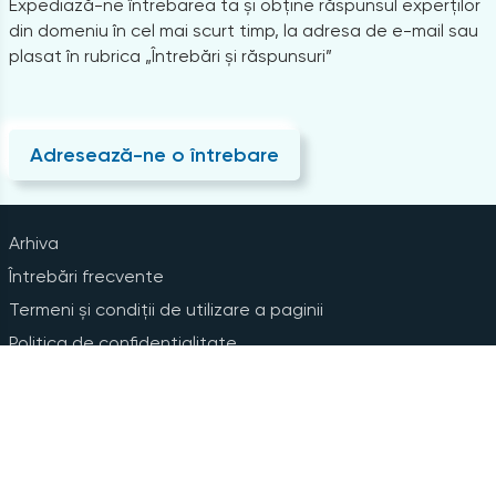
Expediază-ne întrebarea ta și obține răspunsul experților
din domeniu în cel mai scurt timp, la adresa de e-mail sau
plasat în rubrica „Întrebări și răspunsuri”
Adresează-ne o întrebare
Arhiva
Întrebări frecvente
Termeni și condiții de utilizare a paginii
Politica de confidențialitate
Instrucțiuni pentru ștergerea contului
Abonare la Newsline