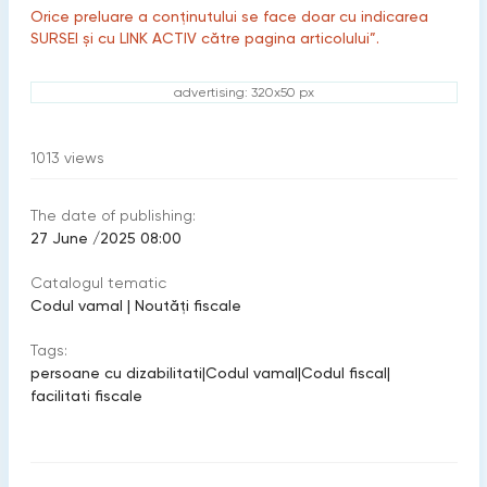
Orice preluare a conținutului se face doar cu indicarea
SURSEI și cu LINK ACTIV către pagina articolului”.
advertising: 320x50 px
1013
views
The date of publishing:
27 June /2025 08:00
Catalogul tematic
Codul vamal
|
Noutăți fiscale
Tags:
persoane cu dizabilitati
|
Codul vamal
|
Codul fiscal
|
facilitati fiscale