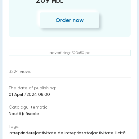
209
MDL
Order now
advertising: 320x50 px
3224
views
The date of publishing:
01 April /2024 08:00
Catalogul tematic
Noutăți fiscale
Tags:
intreprindere
|
activitate de intreprinzator
|
activitate ilicită