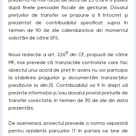
după finele perioadei fiscale de gestiune. Dosarul
prețurilor de transfer se propune a fi întocmit şi
prezentat de contribuabilul specificat supra în
termen de 90 de zile calendaristice din momentul
solicitării de către SFS.
19
Noua redacție a art. 226
din CF, propusă de către
MF, mai prevede că tranzacțiile controlate care fac
obiectul unui acord de preţ în avans nu vor participa
la stabilirea pragurilor şi documentării tranzacțiilor
prevăzute la alin.(1). Contribuabilul va fi în drept să
prezinte informația și/sau dosarul privind prețurile de
transfer corectate, în termen de 30 de zile din data
prezentării.
De asemenea, proiectul prevede o norma separată
pentru rezidenții parcurilor IT în partea ce ține de