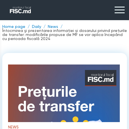
Home page
Daily
News
Întocmirea şi prezentarea informației și dosarului privind prețurile
de transfer: modificările propuse de MF se vor aplica începând
cu perioada fiscală 2024
NEWS