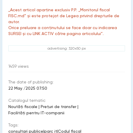
„Acest articol aparține exclusiv P.P. „Monitorul fiscal
FISC.md” și este protejat de Legea privind drepturile de
autor.
Orice preluare a conținutului se face doar cu indicarea
SURSEI și cu LINK ACTIV către pagina articolului”.
advertising: 320x50 px
1459
views
The date of publishing:
22 May /2025 07:50
Catalogul tematic
Noutăți fiscale
|
Prețuri de transfer
|
Facilități pentru IT-companii
Tags:
consultari publice
|
parc it
|
Codul fiscal