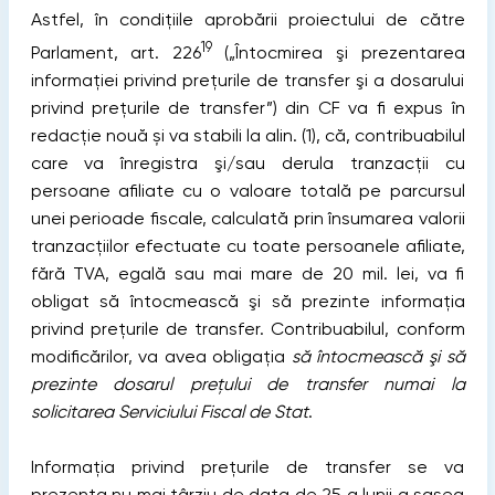
Astfel, în condițiile aprobării proiectului de către
19
Parlament, art. 226
(„Întocmirea şi prezentarea
informației privind prețurile de transfer şi a dosarului
privind prețurile de transfer”) din CF va fi expus în
redacție nouă și va stabili la alin. (1), că, contribuabilul
care va înregistra şi/sau derula tranzacții cu
persoane afiliate cu o valoare totală pe parcursul
unei perioade fiscale, calculată prin însumarea valorii
tranzacțiilor efectuate cu toate persoanele afiliate,
fără TVA, egală sau mai mare de 20 mil. lei, va fi
obligat să întocmească şi să prezinte informația
privind prețurile de transfer. Contribuabilul, conform
modificărilor, va avea obligația
să întocmească şi să
prezinte dosarul prețului de transfer numai la
solicitarea Serviciului Fiscal de Stat
.
Informația privind prețurile de transfer se va
prezenta nu mai târziu de data de 25 a lunii a șasea