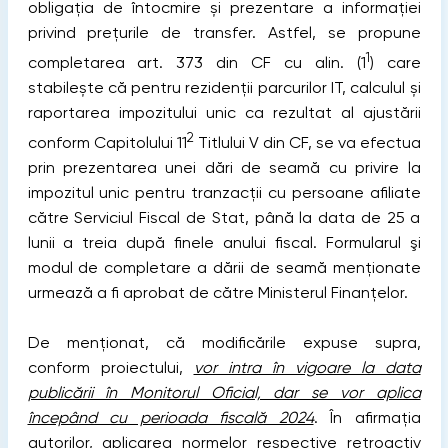
obligația de întocmire și prezentare a informației
privind prețurile de transfer. Astfel, se propune
1
completarea art. 373 din CF cu alin. (1
) care
stabilește că pentru rezidenții parcurilor IT, calculul și
raportarea impozitului unic ca rezultat al ajustării
2
conform Capitolului 11
Titlului V din CF, se va efectua
prin prezentarea unei dări de seamă cu privire la
impozitul unic pentru tranzacții cu persoane afiliate
către Serviciul Fiscal de Stat, până la data de 25 a
lunii a treia după finele anului fiscal. Formularul şi
modul de completare a dării de seamă menționate
urmează a fi aprobat de către Ministerul Finanțelor.
De menționat, că modificările expuse supra,
conform proiectului,
vor intra în vigoare la data
publicării în Monitorul Oficial, dar se vor aplica
începând cu perioada fiscală 2024
. În afirmația
autorilor, aplicarea normelor respective retroactiv