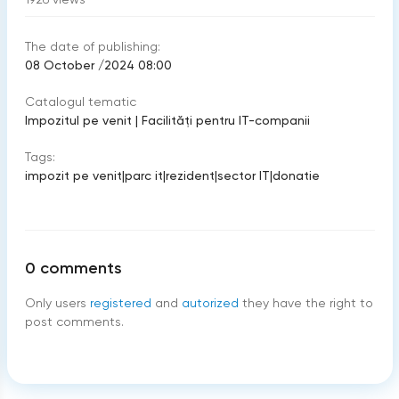
The date of publishing:
08 October /2024 08:00
Catalogul tematic
Impozitul pe venit
|
Facilități pentru IT-companii
Tags:
impozit pe venit
|
parc it
|
rezident
|
sector IT
|
donatie
0
comments
Only users
registered
and
autorized
they have the right to
post comments.