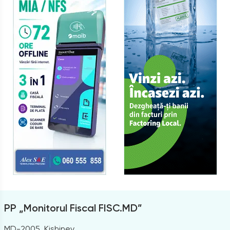
PP „Monitorul Fiscal FISC.MD”
MD-2005, Kishinev