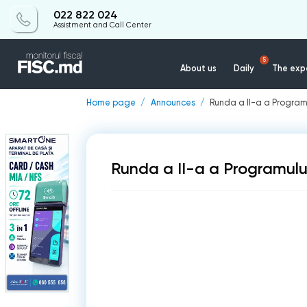
022 822 024
Assistment and Call Center
5
About us
Daily
The expe
Home page
Announces
Runda a II-a a Programu
Runda a II-a a Programului