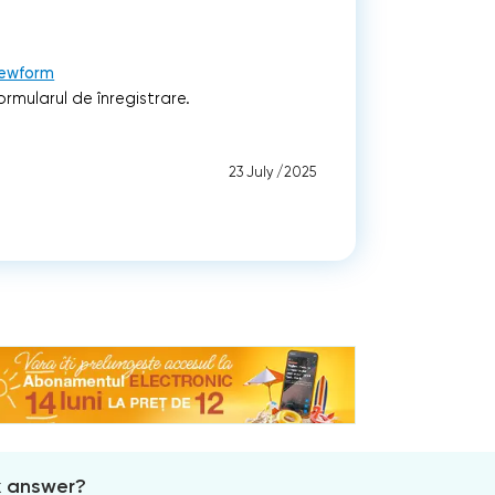
iewform
rmularul de înregistrare.
23 July /2025
x answer?