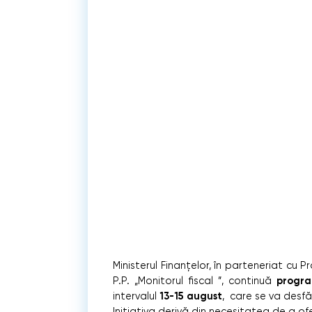
Ministerul Finanțelor, în parteneriat cu P
progra
P.P. „Monitorul fiscal ”, continuă
13-15 august
intervalul
, care se va desfăș
Inițiativa derivă din necesitatea de a ofer