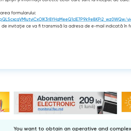
tarea formularului:
AIpQLScxcqVMlutviCxOlK3r8YHaMeeQ1clE7P9k9e8KPj2_wz0WQw/v
e invitație ce va fi transmisă la adresa de e-mail indicată în fo
You want to obtain an operative and comple