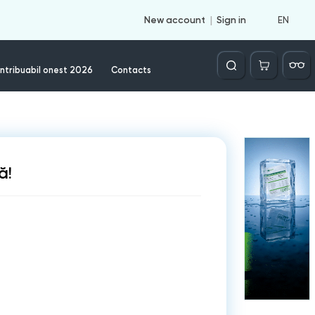
EN
New account
Sign in
Căutare
ntribuabil onest 2026
Contacts
ă!