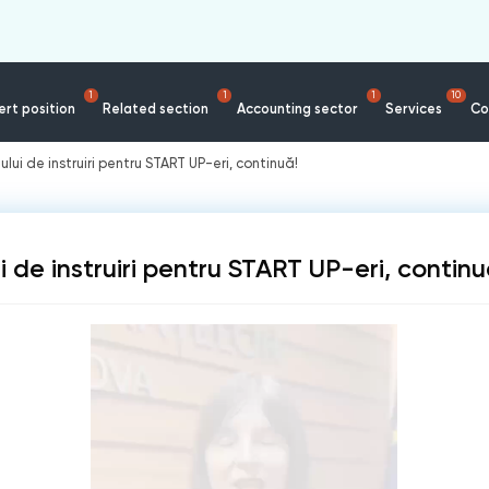
1
1
1
10
rt position
Related section
Accounting sector
Services
Co
lui de instruiri pentru START UP-eri, continuă!
 de instruiri pentru START UP-eri, continu