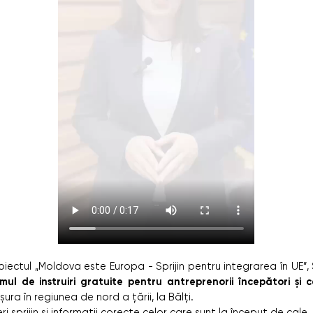
roiectul „Moldova este Europa - Sprijin pentru integrarea în UE”, Se
mul de instruiri gratuite pentru antreprenorii începători și 
ura în regiunea de nord a țării, la Bălți.
i sprijin și informații corecte celor care sunt la început de cale.