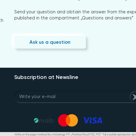
Send your question and obtain the answer from the expert
published in the compartment „Questions and answers”
th
Ask us a question
Subscription at Newsline
All riths on the page monitorul.fisc.md belongs P.P. „Monitorul Fiscal FISC.MD”. Full or partial reproduction abou