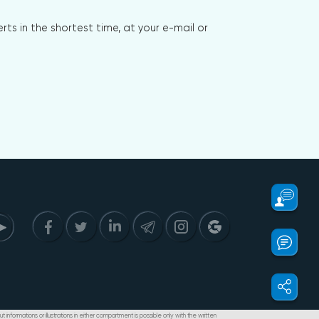
s in the shortest time, at your e-mail or
t informations or illustrations in either compartment is possible only with the written