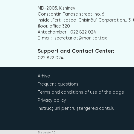
MD-2005, Kishinev
Constantin Tanase street, no. 6
Inside „Fertilitatea-Chișinău” Corporation., 3-
floor, office 320
Antechamber:
022 822 024
E-mail:
secretariat@monitor.tax
Support and Contact Center:
022 822 024
Arhiva
Frequent questions
Terms and conditions of use of the page
Privacy policy
Instrucțiuni pentru ștergerea contului
Site version: 1.0