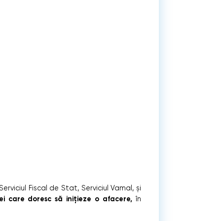
rviciul Fiscal de Stat, Serviciul Vamal, și
cei care doresc să inițieze o afacere,
î
n