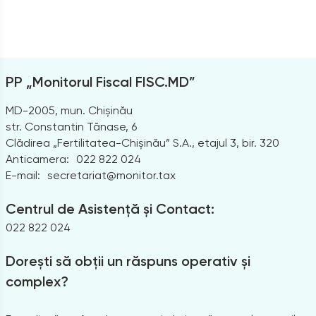
PP „Monitorul Fiscal FISC.MD”
MD-2005, mun. Chișinău
str. Constantin Tănase, 6
Clădirea „Fertilitatea-Chișinău” S.A., etajul 3, bir. 320
Anticamera:
022 822 024
E-mail:
secretariat@monitor.tax
Centrul de Asistență și Contact:
022 822 024
Dorești să obții un răspuns operativ și
complex?