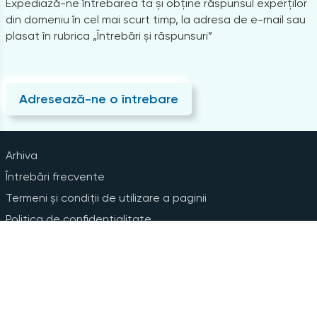
Expediază-ne întrebarea ta și obține răspunsul experților
din domeniu în cel mai scurt timp, la adresa de e-mail sau
plasat în rubrica „Întrebări și răspunsuri”
Adresează-ne o întrebare
Arhiva
Întrebări frecvente
Termeni și condiții de utilizare a paginii
Politica de confidențialitate
Instrucțiuni pentru ștergerea contului
Abonare la Newsline