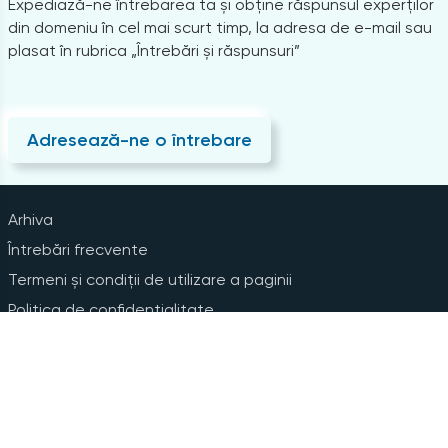
Expediază-ne întrebarea ta și obține răspunsul experților
din domeniu în cel mai scurt timp, la adresa de e-mail sau
plasat în rubrica „Întrebări și răspunsuri”
Adresează-ne o întrebare
Arhiva
Întrebări frecvente
Termeni și condiții de utilizare a paginii
Politica de confidențialitate
Instrucțiuni pentru ștergerea contului
Abonare la Newsline