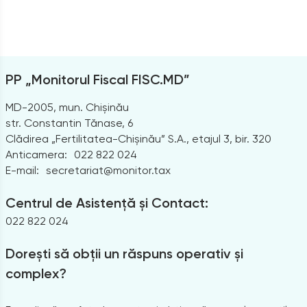
PP „Monitorul Fiscal FISC.MD”
MD-2005, mun. Chișinău
str. Constantin Tănase, 6
Clădirea „Fertilitatea-Chișinău” S.A., etajul 3, bir. 320
Anticamera:
022 822 024
E-mail:
secretariat@monitor.tax
Centrul de Asistență și Contact:
022 822 024
Dorești să obții un răspuns operativ și
complex?