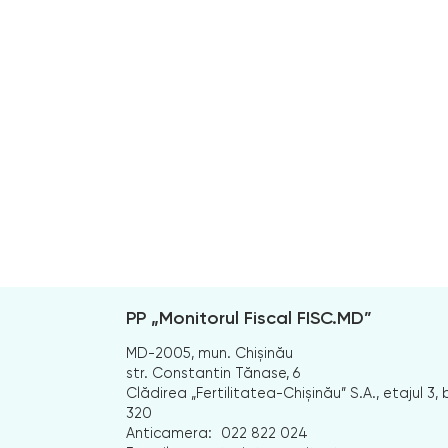
PP „Monitorul Fiscal FISC.MD”
MD-2005, mun. Chișinău
str. Constantin Tănase, 6
Clădirea „Fertilitatea-Chișinău” S.A., etajul 3, b
320
Anticamera:
022 822 024