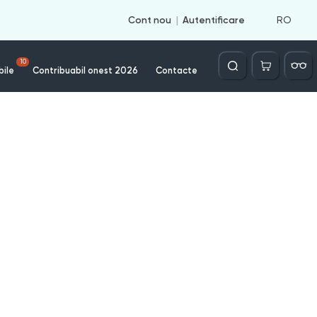
RO
Cont nou
Autentificare
Căutare
10
bile
Contribuabil onest 2026
Contacte