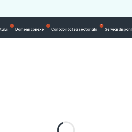
1
1
1
tului
Domenii conexe
Contabilitatea sectorială
Servicii disponi