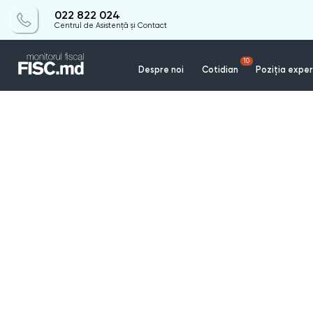
022 822 024
Centrul de Asistență și Contact
10
Despre noi
Cotidian
Poziția exper